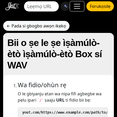
Forukọsilẹ
← Pada si gbogbo awọn ikẹkọ
Bii o ṣe le ṣe ìṣàmúlò-
ètò ìṣàmúlò-ètò Box sí
WAV
Wa fidio/ohùn rẹ
O le gbiyanju ẹtan wa nipa fifi agbegbe wa
pẹlu ipari
ṣaaju
URL
ti fidio bii bẹ:
`/`
 yout.com/https://www.example.com/path/to/vide