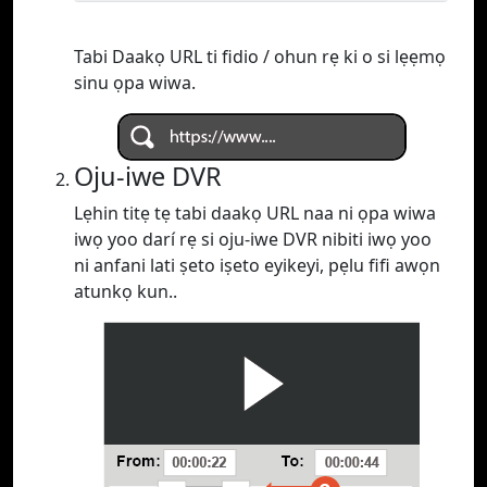
Tabi Daakọ URL ti fidio / ohun rẹ ki o si lẹẹmọ
sinu ọpa wiwa.
Oju-iwe DVR
Lẹhin titẹ tẹ tabi daakọ URL naa ni ọpa wiwa
iwọ yoo darí rẹ si oju-iwe DVR nibiti iwọ yoo
ni anfani lati ṣeto iṣeto eyikeyi, pẹlu fifi awọn
atunkọ kun..