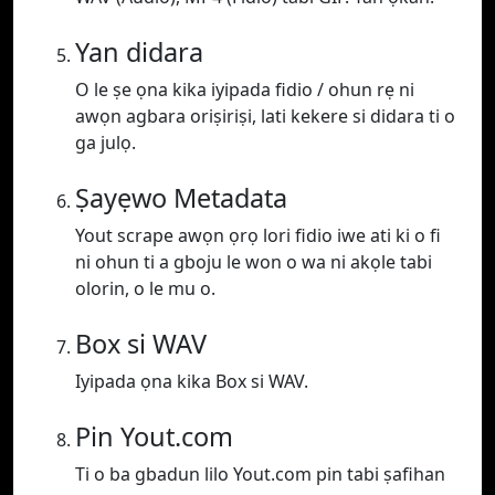
Yan didara
O le ṣe ọna kika iyipada fidio / ohun rẹ ni
awọn agbara oriṣiriṣi, lati kekere si didara ti o
ga julọ.
Ṣayẹwo Metadata
Yout scrape awọn ọrọ lori fidio iwe ati ki o fi
ni ohun ti a gboju le won o wa ni akọle tabi
olorin, o le mu o.
Box si WAV
Iyipada ọna kika Box si WAV.
Pin Yout.com
Ti o ba gbadun lilo Yout.com pin tabi ṣafihan