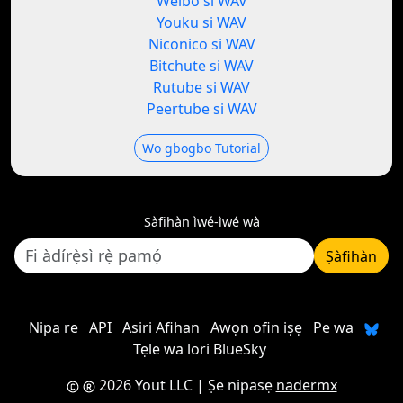
Weibo si WAV
Youku si WAV
Niconico si WAV
Bitchute si WAV
Rutube si WAV
Peertube si WAV
Wo gbogbo Tutorial
Ṣàfihàn ìwé-ìwé wà
Ṣàfihàn
Nipa re
API
Asiri Afihan
Awọn ofin iṣẹ
Pe wa
Tẹle wa lori BlueSky
2026 Yout LLC
| Ṣe nipasẹ
nadermx