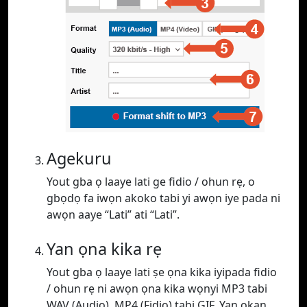
Agekuru
Yout gba ọ laaye lati ge fidio / ohun rẹ, o
gbọdọ fa iwọn akoko tabi yi awọn iye pada ni
awọn aaye “Lati” ati “Lati”.
Yan ọna kika rẹ
Yout gba ọ laaye lati ṣe ọna kika iyipada fidio
/ ohun rẹ ni awọn ọna kika wọnyi MP3 tabi
WAV (Audio), MP4 (Fidio) tabi GIF. Yan ọkan.