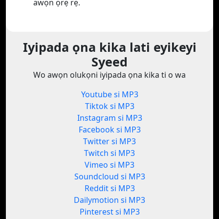
awọn ọrẹ rẹ.
Iyipada ọna kika lati eyikeyi
Syeed
Wo awọn olukọni iyipada ọna kika ti o wa
Youtube si MP3
Tiktok si MP3
Instagram si MP3
Facebook si MP3
Twitter si MP3
Twitch si MP3
Vimeo si MP3
Soundcloud si MP3
Reddit si MP3
Dailymotion si MP3
Pinterest si MP3