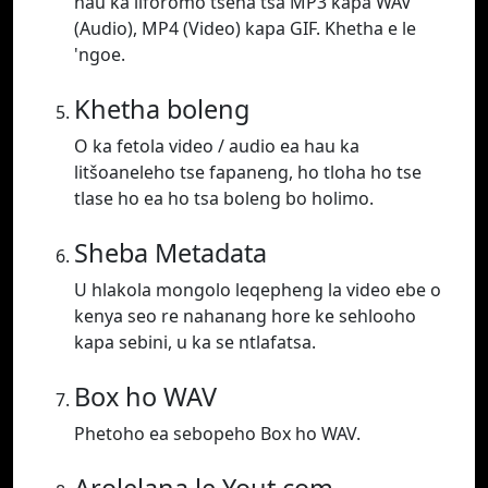
hau ka liforomo tsena tsa MP3 kapa WAV
(Audio), MP4 (Video) kapa GIF. Khetha e le
'ngoe.
Khetha boleng
O ka fetola video / audio ea hau ka
litšoaneleho tse fapaneng, ho tloha ho tse
tlase ho ea ho tsa boleng bo holimo.
Sheba Metadata
U hlakola mongolo leqepheng la video ebe o
kenya seo re nahanang hore ke sehlooho
kapa sebini, u ka se ntlafatsa.
Box ho WAV
Phetoho ea sebopeho Box ho WAV.