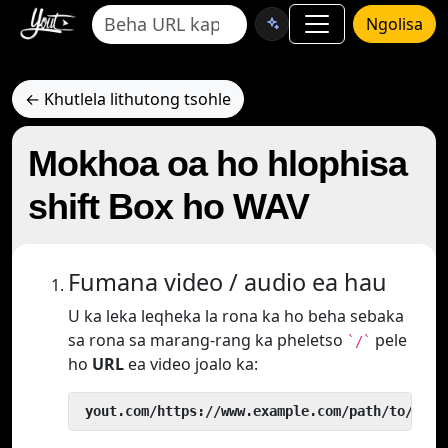
Ngolisa
← Khutlela lithutong tsohle
Mokhoa oa ho hlophisa
shift Box ho WAV
Fumana video / audio ea hau
U ka leka leqheka la rona ka ho beha sebaka
sa rona sa marang-rang ka pheletso
pele
`/`
ho
URL
ea video joalo ka:
 yout.com/https://www.example.com/path/to/vide