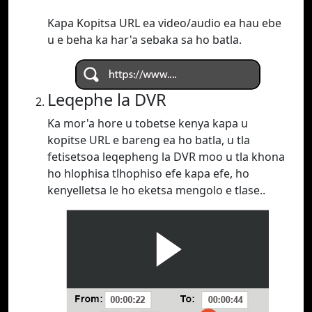
Kapa Kopitsa URL ea video/audio ea hau ebe
u e beha ka har'a sebaka sa ho batla.
Leqephe la DVR
Ka mor'a hore u tobetse kenya kapa u
kopitse URL e bareng ea ho batla, u tla
fetisetsoa leqepheng la DVR moo u tla khona
ho hlophisa tlhophiso efe kapa efe, ho
kenyelletsa le ho eketsa mengolo e tlase..