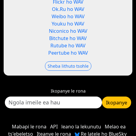
Flickr ho WAV
Ok.Ru ho WAV
Weibo ho WAV
Youku ho WAV
Niconico ho WAV
Bitchute ho WAV
Rutube ho WAV
Peertube ho WAV
Sheba lithuto tsohle
Ikopanye le rona
Ikopanye
Mabapi le rona
API
leano la lekunutu
Melao ea
ts'ebeletso
Iteanye le rona
Re latele ho BlueSky