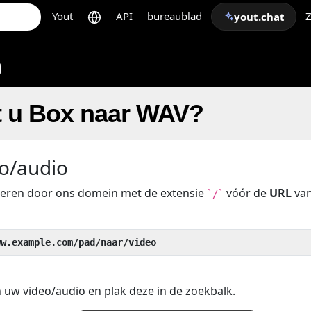
Yout
API
bureaublad
Z
yout.chat
t u Box naar WAV?
o/audio
beren door ons domein met de extensie
vóór de
URL
van
`/`
ww.example.com/pad/naar/video
 uw video/audio en plak deze in de zoekbalk.