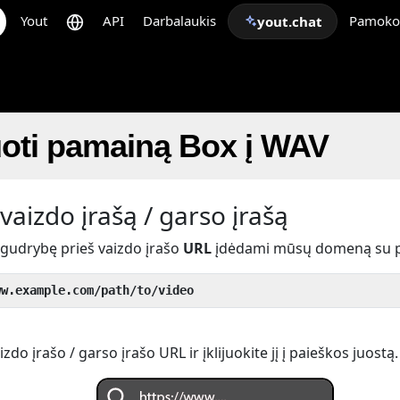
Yout
API
Darbalaukis
Pamoko
yout.chat
uoti pamainą Box į WAV
vaizdo įrašą / garso įrašą
 gudrybę prieš vaizdo įrašo
URL
įdėdami mūsų domeną su 
ww.example.com/path/to/video
do įrašo / garso įrašo URL ir įklijuokite jį į paieškos juostą.