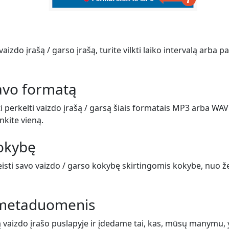
vaizdo įrašą / garso įrašą, turite vilkti laiko intervalą arba 
savo formatą
i perkelti vaizdo įrašą / garsą šiais formatais MP3 arba WAV
inkite vieną.
kokybę
eisti savo vaizdo / garso kokybę skirtingomis kokybe, nuo ž
e metaduomenis
ą vaizdo įrašo puslapyje ir įdedame tai, kas, mūsų manymu,