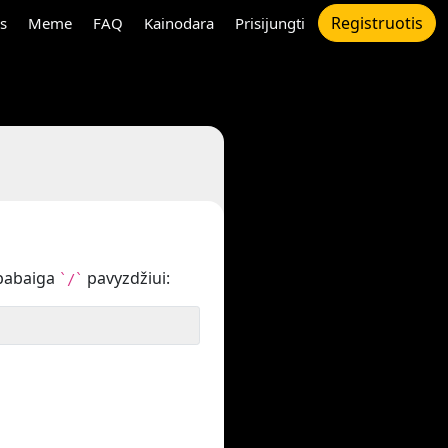
Registruotis
s
Meme
FAQ
Kainodara
Prisijungti
pabaiga
pavyzdžiui:
`/`