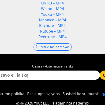
Ok.Ru – MP4
Weibo – MP4
Youku – MP4
Niconico – MP4
Bitchute – MP4
Rutube – MP4
Peertube – MP4
Žiūrėti visas pamokas
Užsisakykite naujienlaiškį
U
atumo politika
Paslaugos sąlygos
Susisiekite su mumis
2026 Yout LLC
| Pagaminta
nadermx