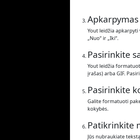
Apkarpymas
Yout leidžia apkarpyti 
„Nuo“ ir „Iki“.
Pasirinkite 
Yout leidžia formatuot
įrašas) arba GIF. Pasir
Pasirinkite 
Galite formatuoti pak
kokybės.
Patikrinkit
Jūs nubraukiate tekst