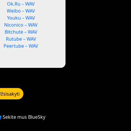
Ok.Ru – WAV
Weibo – WAV
Youku – WAV
Niconico – WAV
Bitchute – WAV
Rutube – WAV
Peertube – WAV
žsisakyti
Sekite mus BlueSky