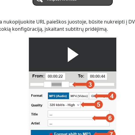
 nukopijuokite URL paieškos juostoje, būsite nukreipti į D
kokią konfigūraciją, įskaitant subtitrų pridėjimą.