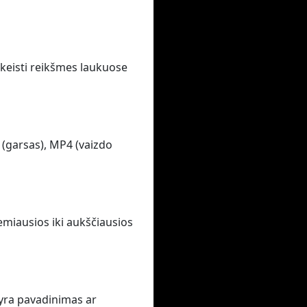
pakeisti reikšmes laukuose
 (garsas), MP4 (vaizdo
emiausios iki aukščiausios
 yra pavadinimas ar