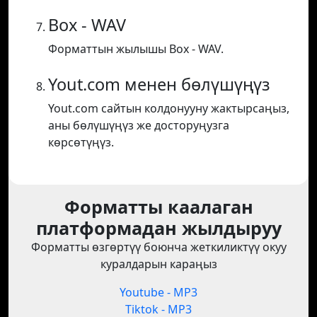
Box - WAV
Форматтын жылышы Box - WAV.
Yout.com менен бөлүшүңүз
Yout.com сайтын колдонууну жактырсаңыз,
аны бөлүшүңүз же досторуңузга
көрсөтүңүз.
Форматты каалаган
платформадан жылдыруу
Форматты өзгөртүү боюнча жеткиликтүү окуу
куралдарын караңыз
Youtube - MP3
Tiktok - MP3