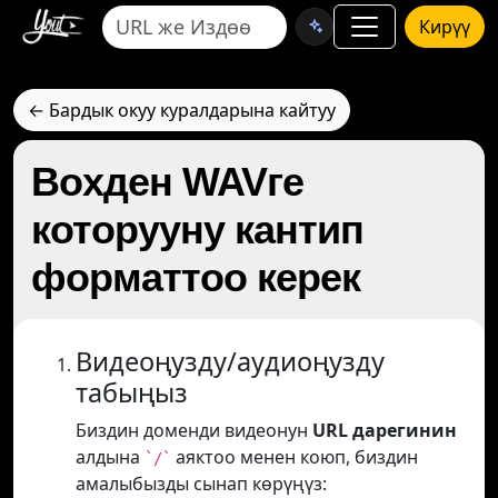
Кирүү
← Бардык окуу куралдарына кайтуу
Boxден WAVге
которууну кантип
форматтоо керек
Видеоңузду/аудиоңузду
табыңыз
Биздин доменди видеонун
URL дарегинин
алдына
аяктоо менен коюп, биздин
`/`
амалыбызды сынап көрүңүз: