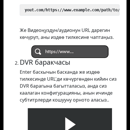
 yout.com/https://www.example.com/path/to/vide
Же Видеоңуздун/аудионун URL дарегин
көчүрүп, аны издөө тилкесине чаптаңыз.
DVR баракчасы
Enter баскычын басканда же издөө
тилкесинде URL'ди көчүргөндөн кийин сиз
DVR барагына багытталасыз, анда сиз
каалаган конфигурацияны, анын ичинде
субтитрлерди кошууну орното аласыз..