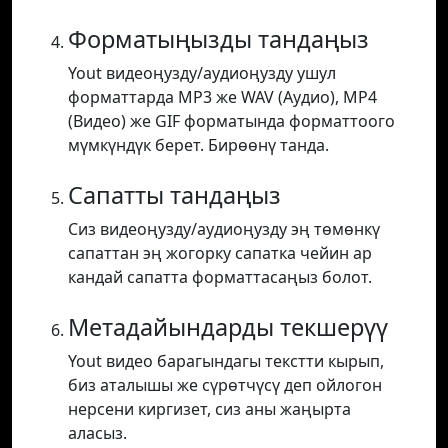
Форматыңызды тандаңыз
Yout видеоңузду/аудиоңузду ушул
форматтарда MP3 же WAV (Аудио), MP4
(Видео) же GIF форматында форматтоого
мүмкүндүк берет. Бирөөнү танда.
Сапатты тандаңыз
Сиз видеоңузду/аудиоңузду эң төмөнкү
сапаттан эң жогорку сапатка чейин ар
кандай сапатта форматтасаңыз болот.
Метадайындарды текшерүү
Yout видео барагындагы текстти кырып,
биз аталышы же сүрөтчүсү деп ойлогон
нерсени киргизет, сиз аны жаңырта
аласыз.