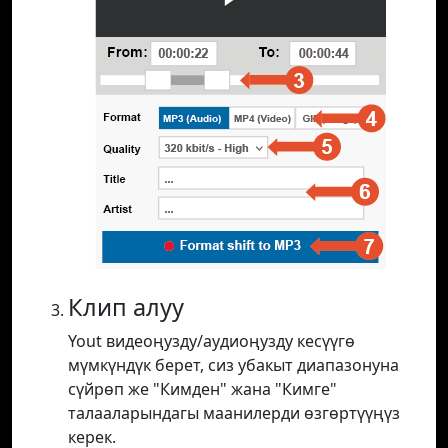
Клип алуу
Yout видеоңузду/аудиоңузду кесүүгө
мүмкүндүк берет, сиз убакыт диапазонуна
сүйрөп же "Кимден" жана "Кимге"
талааларындагы маанилерди өзгөртүүңүз
керек.