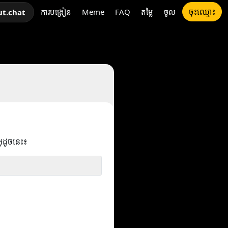
ចុះឈ្មោះ
ការបង្រៀន
Meme
FAQ
តម្លៃ
ចូល
ut.chat
អូដូចនេះ៖