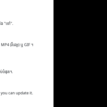
 និង "ទៅ".
ូ), MP4 (វីដេអូ) ឬ GIF ។
ពស់បំផុត។.
 you can update it.