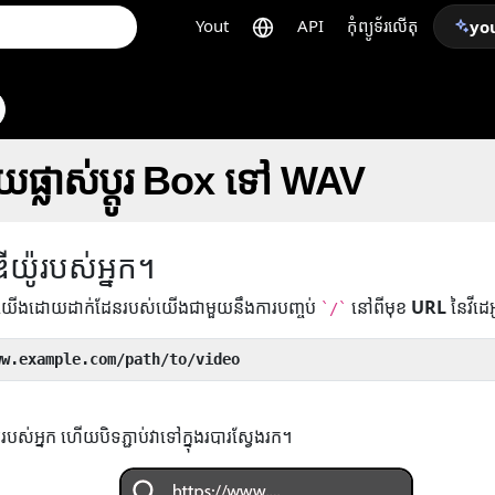
Yout
API
កុំព្យូទ័រលើតុ
yo
រាយផ្លាស់ប្តូរ Box ទៅ WAV
ឌីយ៉ូរបស់អ្នក។
់យើងដោយដាក់ដែនរបស់យើងជាមួយនឹងការបញ្ចប់
នៅពីមុខ
URL
នៃវីដេ
`/`
ww.example.com/path/to/video
ូរបស់អ្នក ហើយបិទភ្ជាប់វាទៅក្នុងរបារស្វែងរក។