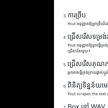
ការច្រឹប
Yout អនុញ្ញាតឱ្យអ្នកច្រឹបវីដេ
ជ្រើសរើសទម្រង់
Yout អនុញ្ញាតឱ្យអ្នកធ្វើទ្រង
ជ្រើសរើសមួយ។
ជ្រើសរើសគុណ
អ្នកអាចធ្វើទ្រង់ទ្រាយផ្លាស់ប
ពិនិត្យទិន្នន័យម
Yout scrapes the text 
Box ទៅ WAV