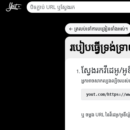
← ត្រលប់ទៅការបង្រៀនទាំងអស់។
របៀបធ្វើទ្រង់ទ្
ស្វែងរកវីដេអូ/អូ
អ្នកអាចសាកល្បងល្បិចរបស
 yout.com/https://w
ឬ ចម្លង URL នៃវីដេអូ/អូឌីយ៉