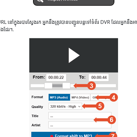
 URL នៅក្នុងរបារស្វែងរក អ្នកនឹងត្រូវបានបញ្ជូនបន្តទៅទំព័រ DVR ដែលអ្នក
ផងដែរ។.