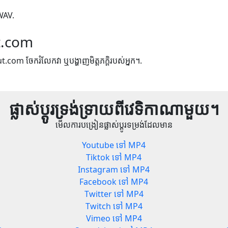
 WAV.
t.com
ut.com ចែករំលែកវា ឬបង្ហាញមិត្តភក្តិរបស់អ្នក។.
ផ្លាស់ប្តូរទ្រង់ទ្រាយពីវេទិកាណាមួយ។
មើលការបង្រៀនផ្លាស់ប្តូរទម្រង់ដែលមាន
Youtube ទៅ MP4
Tiktok ទៅ MP4
Instagram ទៅ MP4
Facebook ទៅ MP4
Twitter ទៅ MP4
Twitch ទៅ MP4
Vimeo ទៅ MP4