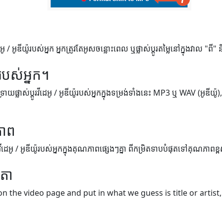
អូ / អូឌីយ៉ូរបស់អ្នក អ្នកត្រូវតែអូសចន្លោះពេល ឬផ្លាស់ប្តូរតម្លៃនៅក្នុងវាល "ពី"
របស់អ្នក។
់ទ្រាយផ្លាស់ប្តូរវីដេអូ / អូឌីយ៉ូរបស់អ្នកក្នុងទម្រង់ទាំងនេះ MP3 ឬ WAV (អូឌីយ៉
ភាព
្តូរវីដេអូ / អូឌីយ៉ូរបស់អ្នកក្នុងគុណភាពផ្សេងៗគ្នា ពីកម្រិតទាបបំផុតទៅគុណភាពខ្
េតា
on the video page and put in what we guess is title or artist,