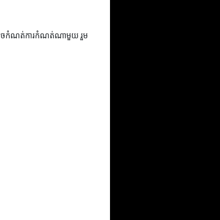
នឹងអាចកំណត់ការកំណត់ណាមួយ រួម