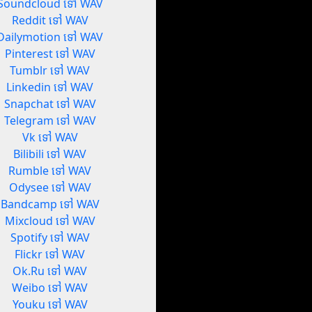
Soundcloud ទៅ WAV
Reddit ទៅ WAV
Dailymotion ទៅ WAV
Pinterest ទៅ WAV
Tumblr ទៅ WAV
Linkedin ទៅ WAV
Snapchat ទៅ WAV
Telegram ទៅ WAV
Vk ទៅ WAV
Bilibili ទៅ WAV
Rumble ទៅ WAV
Odysee ទៅ WAV
Bandcamp ទៅ WAV
Mixcloud ទៅ WAV
Spotify ទៅ WAV
Flickr ទៅ WAV
Ok.Ru ទៅ WAV
Weibo ទៅ WAV
Youku ទៅ WAV