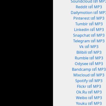
Soundcloud ទៅ MP
Reddit ទៅ MP3
Dailymotion ទៅ MP
Pinterest ទៅ MP3
Tumblr ទៅ MP3
Linkedin ទៅ MP3
Snapchat ទៅ MP3
Telegram ទៅ MP3
Vk ទៅ MP3
Bilibili ទៅ MP3
Rumble ទៅ MP3
Odysee ទៅ MP3
Bandcamp ទៅ MP3
Mixcloud ទៅ MP3
Spotify ទៅ MP3
Flickr ទៅ MP3
Ok.Ru ទៅ MP3
Weibo ទៅ MP3
Youku ទៅ MP3