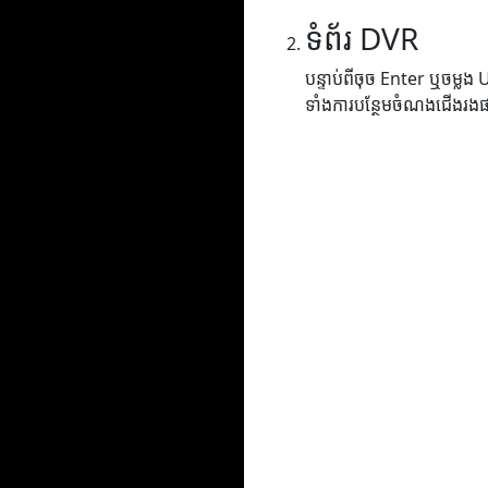
ទំព័រ DVR
បន្ទាប់ពីចុច Enter ឬចម្លង
ទាំងការបន្ថែមចំណងជើងរង