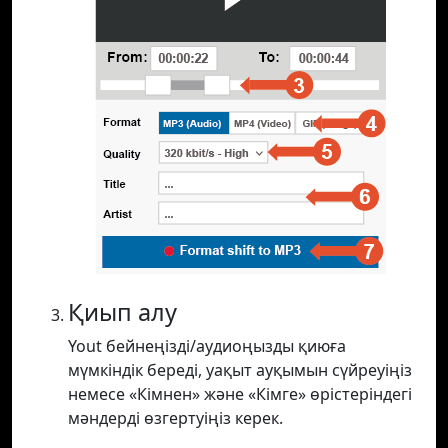
Қиып алу
Yout бейнеңізді/аудиоңызды қиюға
мүмкіндік береді, уақыт ауқымын сүйреуіңіз
немесе «Кімнен» және «Кімге» өрістеріндегі
мәндерді өзгертуіңіз керек.