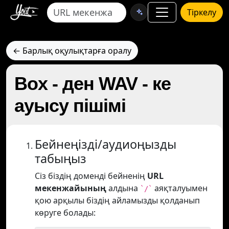
Тіркелу
← Барлық оқулықтарға оралу
Box - ден WAV - ке
ауысу пішімі
Бейнеңізді/аудиоңызды
табыңыз
Сіз біздің доменді бейненің
URL
мекенжайының
алдына
аяқталуымен
`/`
қою арқылы біздің айламызды қолданып
көруге болады: