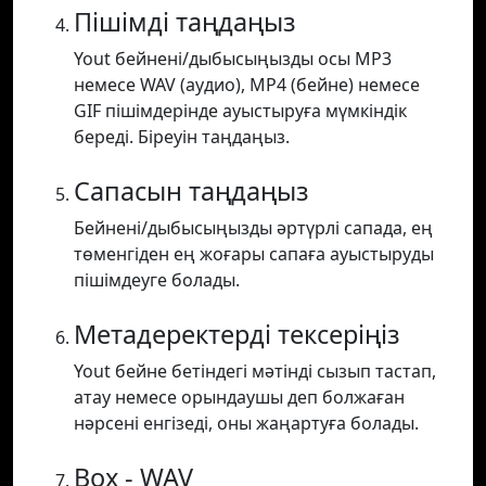
Пішімді таңдаңыз
Yout бейнені/дыбысыңызды осы MP3
немесе WAV (аудио), MP4 (бейне) немесе
GIF пішімдерінде ауыстыруға мүмкіндік
береді. Біреуін таңдаңыз.
Сапасын таңдаңыз
Бейнені/дыбысыңызды әртүрлі сапада, ең
төменгіден ең жоғары сапаға ауыстыруды
пішімдеуге болады.
Метадеректерді тексеріңіз
Yout бейне бетіндегі мәтінді сызып тастап,
атау немесе орындаушы деп болжаған
нәрсені енгізеді, оны жаңартуға болады.
Box - WAV