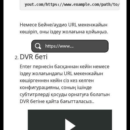
 yout.com/https://www.example.com/path/to/vide
Немесе Бейне/аудио URL мекенжайын
көшіріп, оны іздеу жолағына қойыңыз.
DVR беті
Enter пернесін басқаннан кейін немесе
іздеу жолағындағы URL мекенжайын
көшіргеннен кейін сіз кез келген
конфигурацияны, соның ішінде
субтитрлерді қосуды орнатуға болатын
DVR бетіне қайта бағытталасыз..