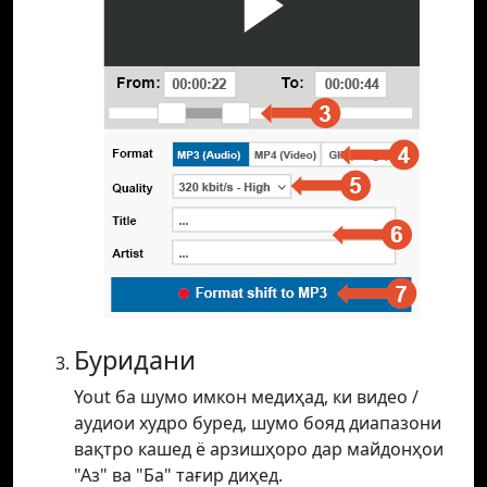
Буридани
Yout ба шумо имкон медиҳад, ки видео /
аудиои худро буред, шумо бояд диапазони
вақтро кашед ё арзишҳоро дар майдонҳои
"Аз" ва "Ба" тағир диҳед.