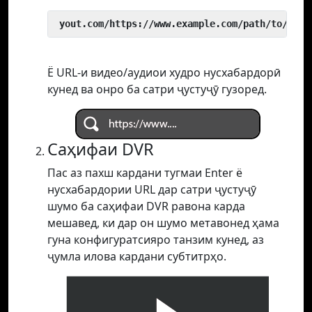
 yout.com/https://www.example.com/path/to/vide
Ё URL-и видео/аудиои худро нусхабардорӣ
кунед ва онро ба сатри ҷустуҷӯ гузоред.
Саҳифаи DVR
Пас аз пахш кардани тугмаи Enter ё
нусхабардории URL дар сатри ҷустуҷӯ
шумо ба саҳифаи DVR равона карда
мешавед, ки дар он шумо метавонед ҳама
гуна конфигуратсияро танзим кунед, аз
ҷумла илова кардани субтитрҳо.