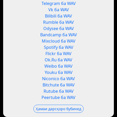
Telegram ба WAV
Vk ба WAV
Bilibili ба WAV
Rumble ба WAV
Odysee ба WAV
Bandcamp ба WAV
Mixcloud ба WAV
Spotify ба WAV
Flickr ба WAV
Ok.Ru ба WAV
Weibo ба WAV
Youku ба WAV
Niconico ба WAV
Bitchute ба WAV
Rutube ба WAV
Peertube ба WAV
Ҳамаи дарсҳоро бубинед