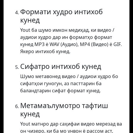
Формати худро интихоб
кунед
Yout ба шумо имкон медиҳад, ки видео /
аудиои худро дар ин форматҳо формат
кунед MP3 ё WAV (Аудио), MP4 (Видео) ё GIF.
Якеро интихоб кунед.
Сифатро интихоб кунед
Шумо метавонед видео / аудиои худро бо
сифатҳои гуногун, аз пасттарин ба
баландтарин сифат формат кунед.
Метамаълумотро тафтиш
кунед
Yout матнро дар саҳифаи видео мерезад ва
он чизеро, ки ба мо унвон ё рассом аст,