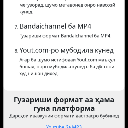
мегузорад, шумо метавонед онро навсозӣ
кунед.
Bandaichannel ба MP4
Гузариши формат Bandaichannel ба MP4.
Yout.com-ро мубодила кунед
Агар ба шумо истифодаи Yout.com маъқул
бошад, онро мубодила кунед ё ба дӯстони
худ нишон диҳед.
Гузариши формат аз ҳама
гуна платформа
Дарсҳои ивазкунии формати дастрасро бубинед
Youtube ба MP3