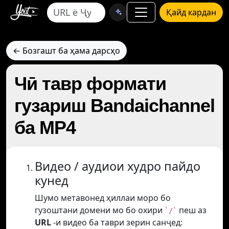
Қайд кардан
← Бозгашт ба ҳама дарсҳо
Чӣ тавр формати
гузариш Bandaichannel
ба MP4
Видео / аудиои худро пайдо
кунед
Шумо метавонед ҳиллаи моро бо
гузоштани домени мо бо охири
пеш аз
`/`
URL
-и видео ба таври зерин санҷед: