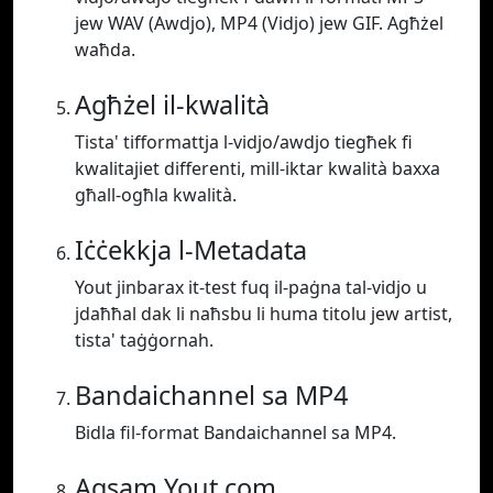
jew WAV (Awdjo), MP4 (Vidjo) jew GIF. Agħżel
waħda.
Agħżel il-kwalità
Tista' tifformattja l-vidjo/awdjo tiegħek fi
kwalitajiet differenti, mill-iktar kwalità baxxa
għall-ogħla kwalità.
Iċċekkja l-Metadata
Yout jinbarax it-test fuq il-paġna tal-vidjo u
jdaħħal dak li naħsbu li huma titolu jew artist,
tista' taġġornah.
Bandaichannel sa MP4
Bidla fil-format Bandaichannel sa MP4.
Aqsam Yout.com