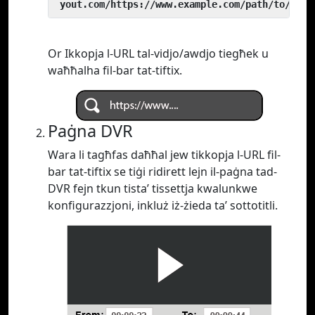
 yout.com/https://www.example.com/path/to/vide
Or Ikkopja l-URL tal-vidjo/awdjo tiegħek u
waħħalha fil-bar tat-tiftix.
Paġna DVR
Wara li tagħfas daħħal jew tikkopja l-URL fil-
bar tat-tiftix se tiġi ridirett lejn il-paġna tad-
DVR fejn tkun tista’ tissettja kwalunkwe
konfigurazzjoni, inkluż iż-żieda ta’ sottotitli.