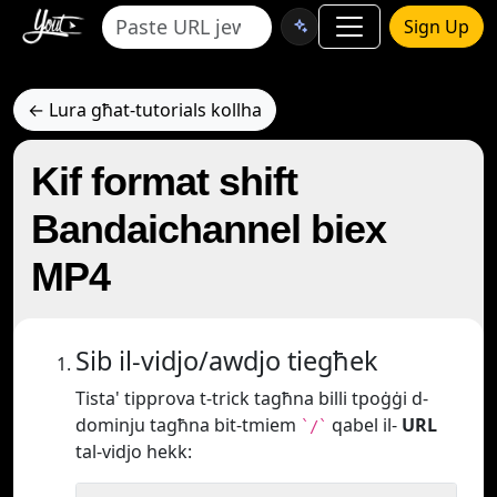
Sign Up
← Lura għat-tutorials kollha
Kif format shift
Bandaichannel biex
MP4
Sib il-vidjo/awdjo tiegħek
Tista' tipprova t-trick tagħna billi tpoġġi d-
dominju tagħna bit-tmiem
qabel il-
URL
`/`
tal-vidjo hekk: