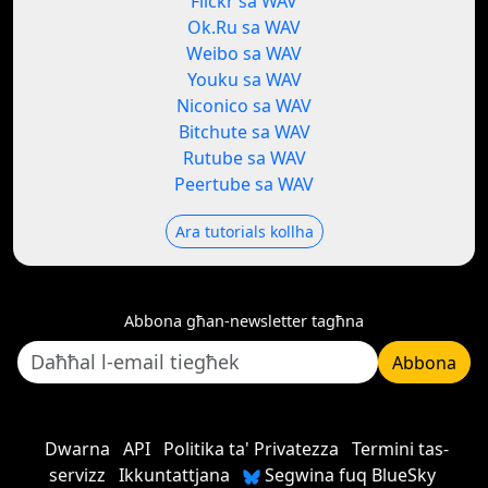
Flickr sa WAV
Ok.Ru sa WAV
Weibo sa WAV
Youku sa WAV
Niconico sa WAV
Bitchute sa WAV
Rutube sa WAV
Peertube sa WAV
Ara tutorials kollha
Abbona għan-newsletter tagħna
Abbona
Dwarna
API
Politika ta' Privatezza
Termini tas-
servizz
Ikkuntattjana
Segwina fuq BlueSky