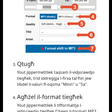
Qtugħ
Yout jippermettilek taqsam il-vidjo/awdjo
tiegħek, trid iddreggja l-firxa tal-ħin jew
tibdel il-valuri fl-oqsma "Minn" u "Sa".
Agħżel il-format tiegħek
Yout jippermettilek li tifformattja l-
vidjo/awdjo tiegħek f'dawn il-formati MP3