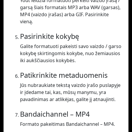
Yout leidžia formatuoti perkelti vaizdo įrašą /
garsą šiais formatais MP3 arba WAV (garsas),
MP4 (vaizdo įrašas) arba GIF. Pasirinkite
vieną.
Pasirinkite kokybę
Galite formatuoti pakeisti savo vaizdo / garso
kokybę skirtingomis kokybe, nuo žemiausios
iki aukščiausios kokybės.
Patikrinkite metaduomenis
Jūs nubraukiate tekstą vaizdo įrašo puslapyje
ir įdedame tai, kas, mūsų manymu, yra
pavadinimas ar atlikėjas, galite jį atnaujinti.
Bandaichannel – MP4
Formato pakeitimas Bandaichannel – MP4.