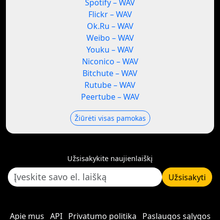
Spotify – WAV
Flickr – WAV
Ok.Ru – WAV
Weibo – WAV
Youku – WAV
Niconico – WAV
Bitchute – WAV
Rutube – WAV
Peertube – WAV
Žiūrėti visas pamokas
Užsisakykite naujienlaiškį
Užsisakyti
Apie mus
API
Privatumo politika
Paslaugos sąlygos