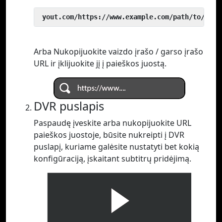
 yout.com/https://www.example.com/path/to/vide
Arba Nukopijuokite vaizdo įrašo / garso įrašo
URL ir įklijuokite jį į paieškos juostą.
DVR puslapis
Paspaudę įveskite arba nukopijuokite URL
paieškos juostoje, būsite nukreipti į DVR
puslapį, kuriame galėsite nustatyti bet kokią
konfigūraciją, įskaitant subtitrų pridėjimą.