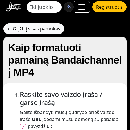
Registruotis
← Grįžti į visas pamokas
Kaip formatuoti
pamainą Bandaichannel
į MP4
Raskite savo vaizdo įrašą /
garso įrašą
Galite išbandyti mūsų gudrybę prieš vaizdo
įrašo
URL
įdėdami mūsų domeną su pabaiga
pavyzdžiui:
`/`