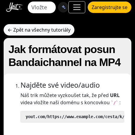
Zaregistrujte se
← Zpět na všechny tutoriály
Jak formátovat posun
Bandaichannel na MP4
Najděte své video/audio
Náš trik můžete vyzkoušet tak, že před
URL
videa vložíte naši doménu s koncovkou
:
`/`
 yout.com/https://www.example.com/cesta/k/vide