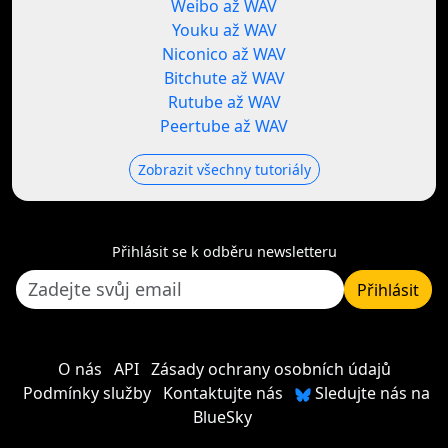
Weibo až WAV
Youku až WAV
Niconico až WAV
Bitchute až WAV
Rutube až WAV
Peertube až WAV
Zobrazit všechny tutoriály
Přihlásit se k odběru newsletteru
Přihlásit
O nás
API
Zásady ochrany osobních údajů
Podmínky služby
Kontaktujte nás
Sledujte nás na
BlueSky