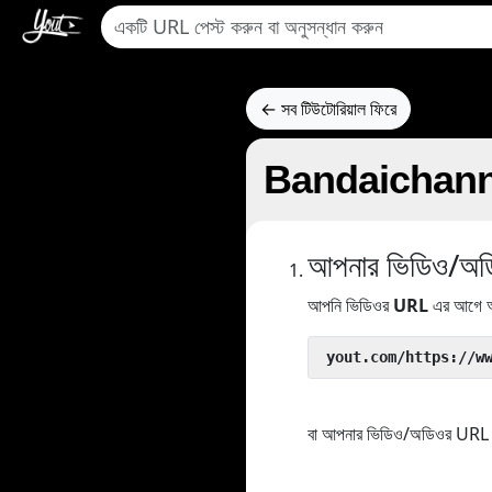
← সব টিউটোরিয়াল ফিরে
Bandaichannel 
আপনার ভিডিও/অডিও
আপনি ভিডিওর
URL
এর আগে আ
 yout.com/https://w
বা আপনার ভিডিও/অডিওর URL কপ