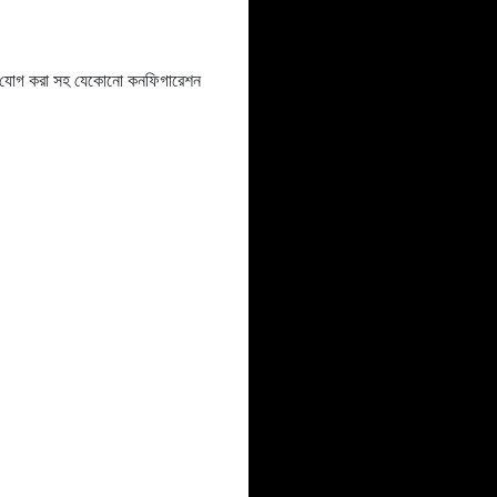
ইটেল যোগ করা সহ যেকোনো কনফিগারেশন