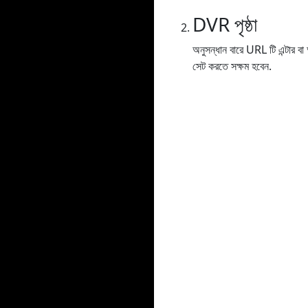
DVR পৃষ্ঠা
অনুসন্ধান বারে URL টি এন্টার 
সেট করতে সক্ষম হবেন.