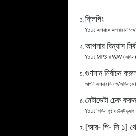
ক্লিপিং
Yout আপনাকে আপনার ভিডিও/অডিও
আপনার বিন্যাস নির্
Yout MP3 বা WAV (অডিও), MP
গুণমান নির্বাচন করু
আপনি আপনার ভিডিও/অডিওকে বিভিন্
মেটাডেটা চেক করু
Yout ভিডিও পৃষ্ঠায় টেক্সট স্ক্
[আর- পি- সি ১] থ