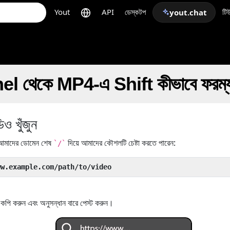
Yout
API
ডেস্কটপ
টি
yout.chat
থেকে MP4-এ Shift কীভাবে ফরম্যা
 খুঁজুন
মাদের ডোমেন শেষ
দিয়ে আমাদের কৌশলটি চেষ্টা করতে পারেন:
`/`
ww.example.com/path/to/video
ি করুন এবং অনুসন্ধান বারে পেস্ট করুন।