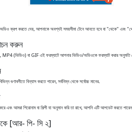
 ক্রপ করতে দেয়, আপনাকে অবশ্যই সময়সীমা টেনে আনতে হবে বা "থেকে" এবং "থেকে"
বাচন করুন
4 (ভিডিও) বা GIF এই ফরম্যাটে আপনার ভিডিও/অডিওকে ফরম্যাট করার অনুমতি দে
ন
ন গুণাবলীতে বিন্যাস করতে পারেন, সর্বনিম্ন থেকে সর্বোচ্চ মানের.
ন
র্যাপ করে এবং আমরা শিরোনাম বা শিল্পী যা অনুমান করি তা রাখে, আপনি এটি আপডেট করতে পারেন
েকে [আর- পি- সি ২]