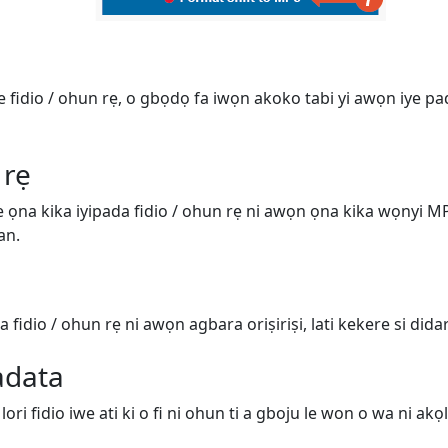
ge fidio / ohun rẹ, o gbọdọ fa iwọn akoko tabi yi awọn iye pa
 rẹ
ṣe ọna kika iyipada fidio / ohun rẹ ni awọn ọna kika wọnyi 
an.
 fidio / ohun rẹ ni awọn agbara oriṣiriṣi, lati kekere si didara
adata
ri fidio iwe ati ki o fi ni ohun ti a gboju le won o wa ni akọl