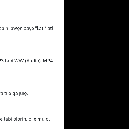
da ni awọn aaye “Lati” ati
MP3 tabi WAV (Audio), MP4
 ti o ga julọ.
e tabi olorin, o le mu o.