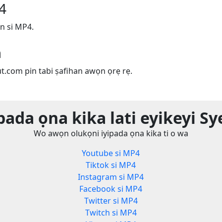
4
n si MP4.
m
ut.com pin tabi ṣafihan awọn ọrẹ rẹ.
pada ọna kika lati eyikeyi S
Wo awọn olukọni iyipada ọna kika ti o wa
Youtube si MP4
Tiktok si MP4
Instagram si MP4
Facebook si MP4
Twitter si MP4
Twitch si MP4