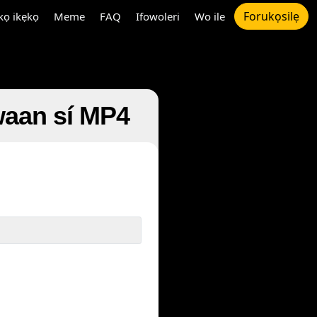
Forukọsilẹ
ọ ikẹkọ
Meme
FAQ
Ifowoleri
Wo ile
 Awaan sí MP4