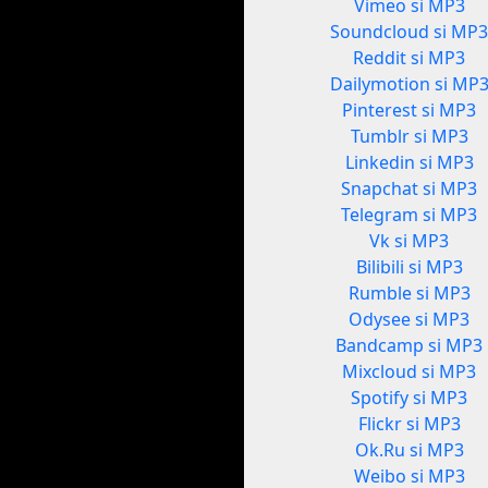
Vimeo si MP3
Soundcloud si MP
Reddit si MP3
Dailymotion si MP
Pinterest si MP3
Tumblr si MP3
Linkedin si MP3
Snapchat si MP3
Telegram si MP3
Vk si MP3
Bilibili si MP3
Rumble si MP3
Odysee si MP3
Bandcamp si MP3
Mixcloud si MP3
Spotify si MP3
Flickr si MP3
Ok.Ru si MP3
Weibo si MP3