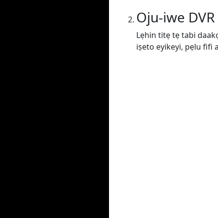
Oju-iwe DVR
Lẹhin titẹ tẹ tabi daak
iṣeto eyikeyi, pẹlu fif