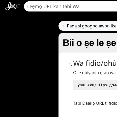
← Pada si gbogbo awọn ik
Bii o ṣe le ṣe 
Wa fidio/ohù
O le gbiyanju ẹtan wa 
 yout.com/https://w
Tabi Daakọ URL ti fidi