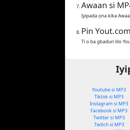
Awaan si MP
Iyipada ọna kika Awaa
Pin Yout.co
Ti o ba gbadun lilo Yo
Iyi
Youtube si MP3
Tiktok si MP3
Instagram si MP3
Facebook si MP3
Twitter si MP3
Twitch si MP3