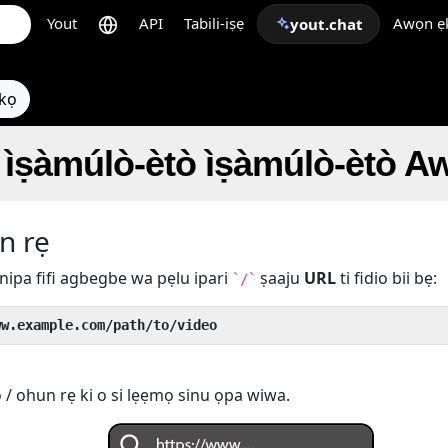
Yout
API
Tabili-iṣẹ
Awọn ẹk
yout.chat
ẹkọ
ìṣàmúlò-ètò ìṣàmúlò-ètò
n rẹ
nipa fifi agbegbe wa pẹlu ipari
ṣaaju
URL
ti fidio bii bẹ:
`/`
ww.example.com/path/to/video
o / ohun rẹ ki o si lẹẹmọ sinu ọpa wiwa.