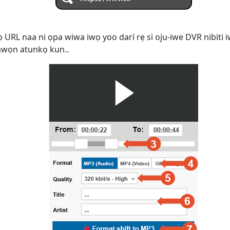
ọ URL naa ni ọpa wiwa iwọ yoo darí rẹ si oju-iwe DVR nibiti i
i awọn atunkọ kun..