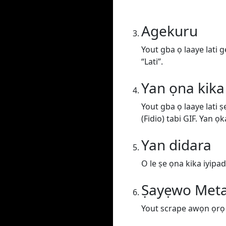
Agekuru
Yout gba ọ laaye lati 
“Lati”.
Yan ọna kika
Yout gba ọ laaye lati 
(Fidio) tabi GIF. Yan ọk
Yan didara
O le ṣe ọna kika iyipada
Ṣayẹwo Met
Yout scrape awọn ọrọ lo