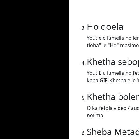
Ho qoela
Yout e o lumella ho l
tloha" le "Ho" masimo
Khetha sebo
Yout E u lumella ho f
kapa GIF. Khetha e le 
Khetha bole
O ka fetola video / au
holimo.
Sheba Meta