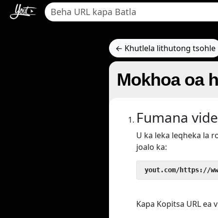
← Khutlela lithutong tsohle
Mokhoa oa h
Fumana vide
U ka leka leqheka la 
joalo ka:
 yout.com/https://w
Kapa Kopitsa URL ea v