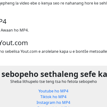
epheng la video ebe o kenya seo re nahanang hore ke sehl
P4
 Awaan ho MP4.
 Yout.com
ho sebelisa Yout.com e arolelane kapa u e bontše metsoalle
 sebopeho sethaleng sefe ka
Sheba lithupelo tse teng tsa ho fetola sebopeho
Youtube ho MP4
Tiktok ho MP4
Instagram ho MP4