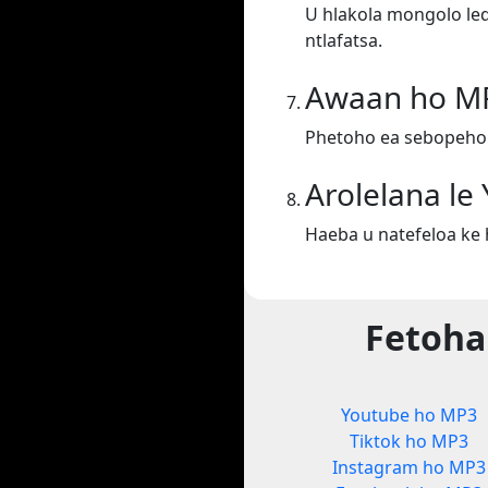
U hlakola mongolo leq
ntlafatsa.
Awaan ho M
Phetoho ea sebopeho
Arolelana le
Haeba u natefeloa ke 
Fetoha
Youtube ho MP3
Tiktok ho MP3
Instagram ho MP3