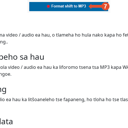
ema video / audio ea hau, o tlameha ho hula nako kapa ho fe
ng..
peho sa hau
etola video / audio ea hau ka liforomo tsena tsa MP3 kapa W
'ngoe.
ng
dio ea hau ka litšoaneleho tse fapaneng, ho tloha ho tse tla
data