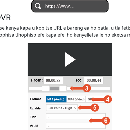
DVR
se kenya kapa u kopitse URL e bareng ea ho batla, u tla fet
phisa tlhophiso efe kapa efe, ho kenyelletsa le ho eketsa m