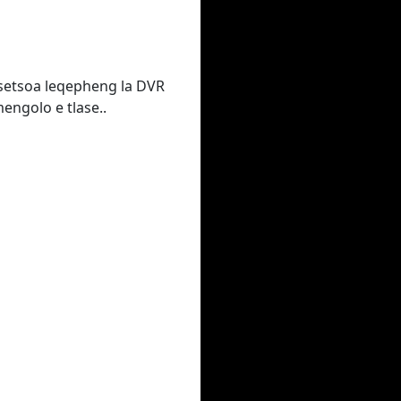
isetsoa leqepheng la DVR
engolo e tlase..