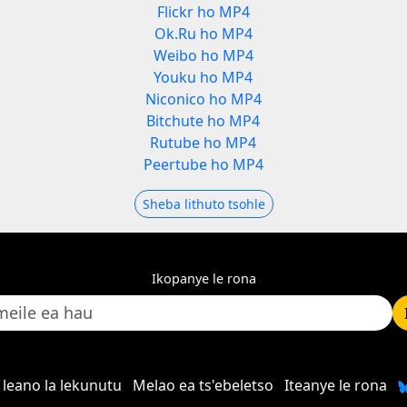
Flickr ho MP4
Ok.Ru ho MP4
Weibo ho MP4
Youku ho MP4
Niconico ho MP4
Bitchute ho MP4
Rutube ho MP4
Peertube ho MP4
Sheba lithuto tsohle
Ikopanye le rona
leano la lekunutu
Melao ea ts'ebeletso
Iteanye le rona