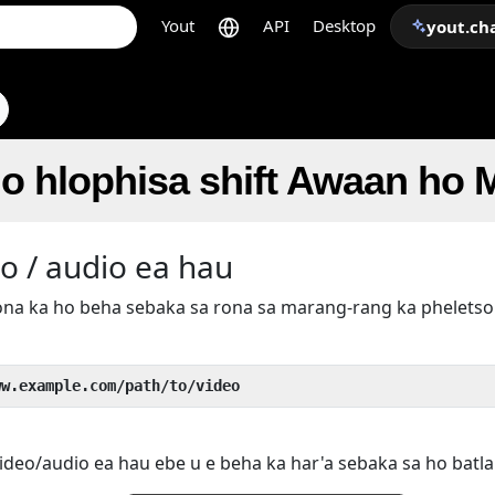
Yout
API
Desktop
yout.ch
o hlophisa shift Awaan ho 
o / audio ea hau
rona ka ho beha sebaka sa rona sa marang-rang ka phelets
ww.example.com/path/to/video
ideo/audio ea hau ebe u e beha ka har'a sebaka sa ho batla