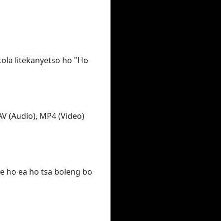
tola litekanyetso ho "Ho
AV (Audio), MP4 (Video)
se ho ea ho tsa boleng bo