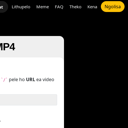
Ngolisa
Lithupelo
Meme
FAQ
Theko
Kena
at
MP4
o
pele ho
URL
ea video
`/`
.