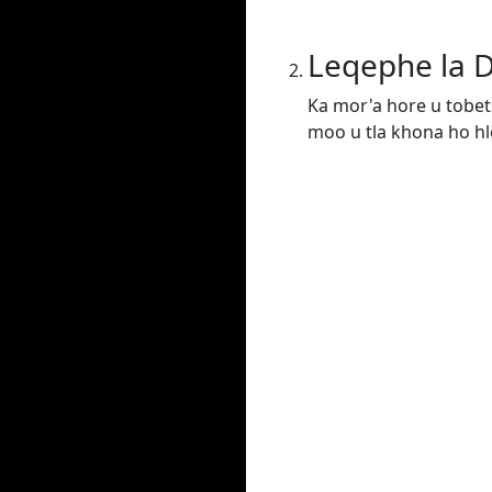
Leqephe la 
Ka mor'a hore u tobet
moo u tla khona ho hlo