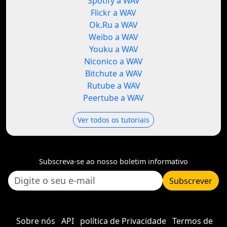
Spotify a WAV
Flickr a WAV
Ok.Ru a WAV
Weibo a WAV
Youku a WAV
Niconico a WAV
Bitchute a WAV
Rutube a WAV
Peertube a WAV
Ver todos os tutoriais
Subscreva-se ao nosso boletim informativo
Subscrever
Sobre nós
API
política de Privacidade
Termos de