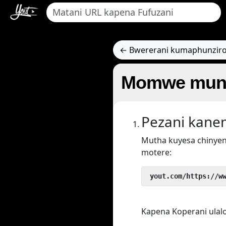
← Bwererani kumaphunziro
Momwe munga
Pezani kan
Mutha kuyesa chinyen
motere:
 yout.com/https://w
Kapena Koperani ulal