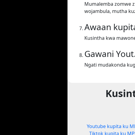
Mumalemba zomwe zil
wojambula, mutha kuz
Awaan kupit
Kusintha kwa mawone
Gawani Yout
Ngati mudakonda kugw
Kusin
Youtube kupita ku M
Tiktok kupita ku MP