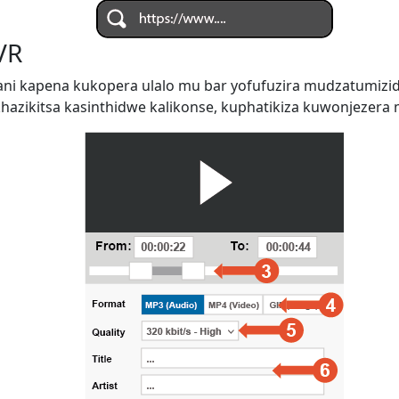
VR
ani kapena kukopera ulalo mu bar yofufuzira mudzatumiz
zikitsa kasinthidwe kalikonse, kuphatikiza kuwonjezera