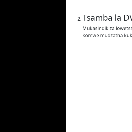
Tsamba la D
Mukasindikiza lowets
komwe mudzatha kukha