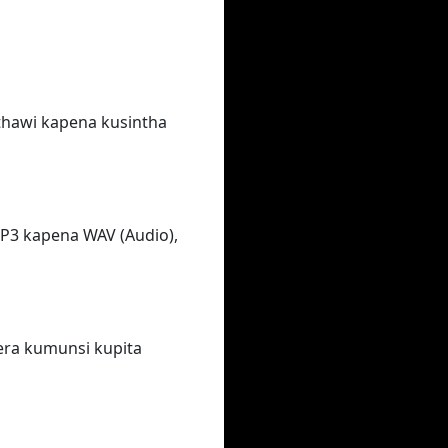
thawi kapena kusintha
P3 kapena WAV (Audio),
era kumunsi kupita