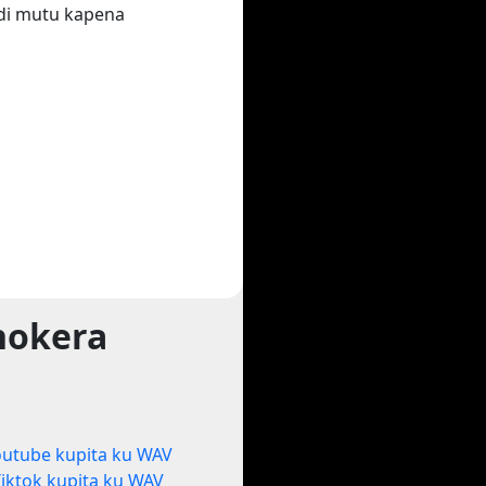
di mutu kapena
hokera
outube kupita ku WAV
Tiktok kupita ku WAV