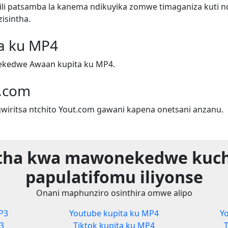
i patsamba la kanema ndikuyika zomwe timaganiza kuti n
isintha.
a ku MP4
kedwe Awaan kupita ku MP4.
.com
iritsa ntchito Yout.com gawani kapena onetsani anzanu.
tha kwa mawonekedwe kuc
papulatifomu iliyonse
Onani maphunziro osinthira omwe alipo
P3
Youtube kupita ku MP4
Y
3
Tiktok kupita ku MP4