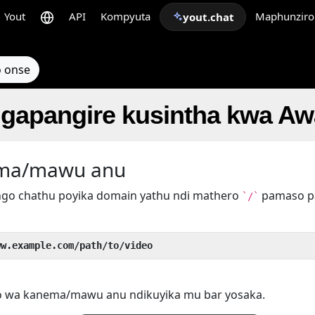
Yout
API
Kompyuta
Maphunziro
yout.chat
 onse
pangire kusintha kwa Awa
ema/mawu anu
go chathu poyika domain yathu ndi mathero
pamaso 
`/`
ww.example.com/path/to/video
o wa kanema/mawu anu ndikuyika mu bar yosaka.