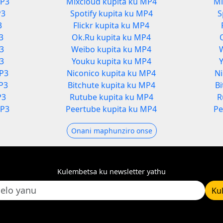
MP3
Mixcloud kupita ku MP4
Mi
P3
Spotify kupita ku MP4
S
3
Flickr kupita ku MP4
3
Ok.Ru kupita ku MP4
P3
Weibo kupita ku MP4
3
Youku kupita ku MP4
MP3
Niconico kupita ku MP4
Ni
P3
Bitchute kupita ku MP4
B
P3
Rutube kupita ku MP4
R
MP3
Peertube kupita ku MP4
Pe
Onani maphunziro onse
Kulembetsa ku newsletter yathu
Ku