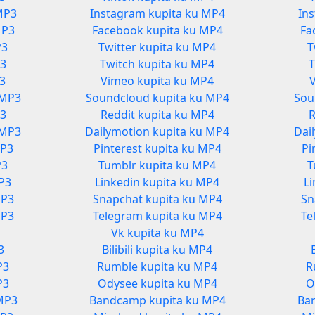
MP3
Instagram kupita ku MP4
In
MP3
Facebook kupita ku MP4
Fa
P3
Twitter kupita ku MP4
T
P3
Twitch kupita ku MP4
T
P3
Vimeo kupita ku MP4
 MP3
Soundcloud kupita ku MP4
Sou
P3
Reddit kupita ku MP4
R
 MP3
Dailymotion kupita ku MP4
Dai
MP3
Pinterest kupita ku MP4
Pi
P3
Tumblr kupita ku MP4
T
MP3
Linkedin kupita ku MP4
Li
MP3
Snapchat kupita ku MP4
Sn
MP3
Telegram kupita ku MP4
Te
Vk kupita ku MP4
3
Bilibili kupita ku MP4
P3
Rumble kupita ku MP4
R
P3
Odysee kupita ku MP4
O
MP3
Bandcamp kupita ku MP4
Ba