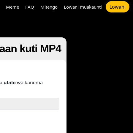
Lowani
Meme
FAQ
Mitengo
Lowani muakaunti
an kuti MP4
pa
ulalo
wa kanema