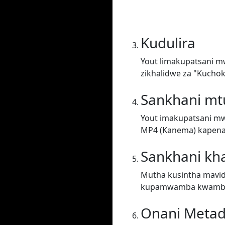
Kudulira
Yout limakupatsani m
zikhalidwe za "Kuchok
Sankhani m
Yout imakupatsani mw
MP4 (Kanema) kapena 
Sankhani kh
Mutha kusintha mavid
kupamwamba kwambi
Onani Metad