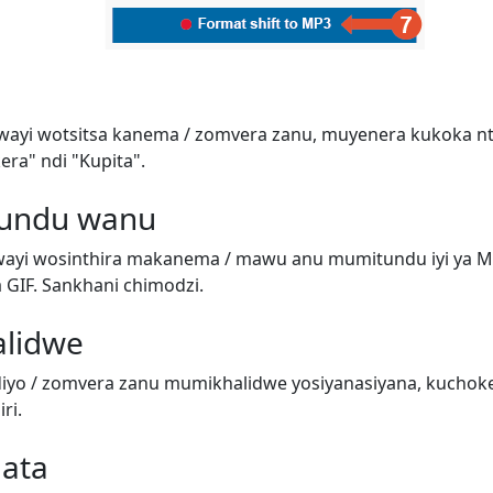
wayi wotsitsa kanema / zomvera zanu, muyenera kukoka n
era" ndi "Kupita".
tundu wanu
ayi wosinthira makanema / mawu anu mumitundu iyi ya M
GIF. Sankhani chimodzi.
alidwe
iyo / zomvera zanu mumikhalidwe yosiyanasiyana, kuchok
ri.
ata