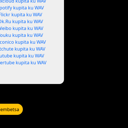
xcloud kupita ku WAV
potify kupita ku WAV
Flickr kupita ku WAV
Ok.Ru kupita ku WAV
Weibo kupita ku WAV
Youku kupita ku WAV
conico kupita ku WAV
itchute kupita ku WAV
utube kupita ku WAV
ertube kupita ku WAV
lembetsa