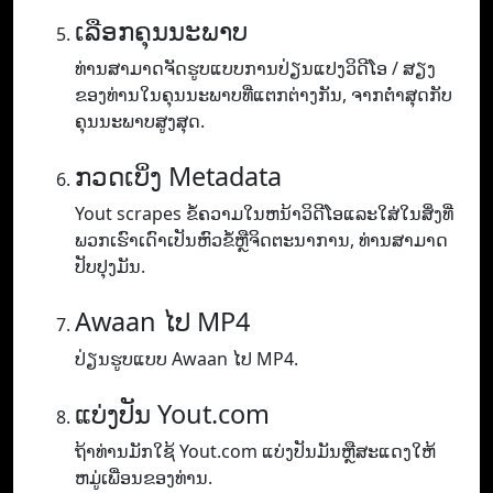
ເລືອກຄຸນນະພາບ
ທ່ານ​ສາ​ມາດ​ຈັດ​ຮູບ​ແບບ​ການ​ປ່ຽນ​ແປງ​ວິ​ດີ​ໂອ / ສຽງ​
ຂອງ​ທ່ານ​ໃນ​ຄຸນ​ນະ​ພາບ​ທີ່​ແຕກ​ຕ່າງ​ກັນ​, ຈາກ​ຕ​່​ໍາ​ສຸດ​ກັບ​
ຄຸນ​ນະ​ພາບ​ສູງ​ສຸດ​.
ກວດເບິ່ງ Metadata
Yout scrapes ຂໍ້ຄວາມໃນຫນ້າວິດີໂອແລະໃສ່ໃນສິ່ງທີ່
ພວກເຮົາເດົາເປັນຫົວຂໍ້ຫຼືຈິດຕະນາການ, ທ່ານສາມາດ
ປັບປຸງມັນ.
Awaan ໄປ MP4
ປ່ຽນຮູບແບບ Awaan ໄປ MP4.
ແບ່ງປັນ Yout.com
ຖ້າທ່ານມັກໃຊ້ Yout.com ແບ່ງປັນມັນຫຼືສະແດງໃຫ້
ຫມູ່ເພື່ອນຂອງທ່ານ.