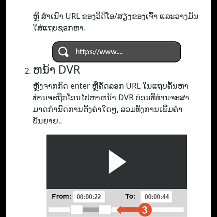
ຫຼື ສຳເນົາ URL ຂອງວິດີໂອ/ສຽງຂອງເຈົ້າ ແລະວາງມັນ
ໃສ່ແຖບຊອກຫາ.
ຫນ້າ DVR
ຫຼັງຈາກກົດ enter ຫຼືຄັດລອກ URL ໃນແຖບຄົ້ນຫາ
ທ່ານຈະຖືກໂອນໄປຫາຫນ້າ DVR ບ່ອນທີ່ທ່ານຈະສາ
ມາດກໍານົດການຕັ້ງຄ່າໃດໆ, ລວມທັງການເພີ່ມຄໍາ
ບັນຍາຍ..