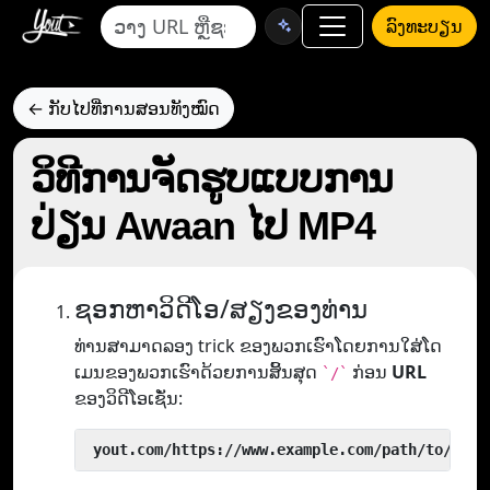
ລົງທະບຽນ
← ກັບໄປທີ່ການສອນທັງໝົດ
ວິທີການຈັດຮູບແບບການ
ປ່ຽນ Awaan ໄປ MP4
ຊອກຫາວິດີໂອ/ສຽງຂອງທ່ານ
ທ່ານສາມາດລອງ trick ຂອງພວກເຮົາໂດຍການໃສ່ໂດ
ເມນຂອງພວກເຮົາດ້ວຍການສິ້ນສຸດ
ກ່ອນ
URL
`/`
ຂອງວິດີໂອເຊັ່ນ:
 yout.com/https://www.example.com/path/to/vide