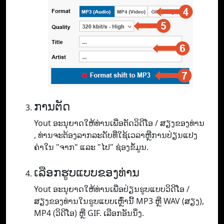
ການຕັດ
Yout ອະ​ນຸ​ຍາດ​ໃຫ້​ທ່ານ​ເພື່ອ​ຕັດ​ວິ​ດີ​ໂອ / ສຽງ​ຂອງ​ທ່ານ​
, ທ່ານ​ຈະ​ຕ້ອງ​ລາກ​ລະ​ດັບ​ທີ່​ໃຊ້​ເວ​ລາ​ຫຼື​ການ​ປ່ຽນ​ແປງ​
ຄ່າ​ໃນ "ຈາກ​" ແລະ "ໄປ​" ຊ່ອງ​ຂໍ້​ມູນ.
ເລືອກຮູບແບບຂອງທ່ານ
Yout ອະ​ນຸ​ຍາດ​ໃຫ້​ທ່ານ​ເພື່ອ​ປ່ຽນ​ຮູບ​ແບບ​ວິ​ດີ​ໂອ /
ສຽງ​ຂອງ​ທ່ານ​ໃນ​ຮູບ​ແບບ​ເຫຼົ່າ​ນີ້ MP3 ຫຼື WAV (ສຽງ​)​,
MP4 (ວິ​ດີ​ໂອ​) ຫຼື GIF​. ເລືອກອັນນຶ່ງ.