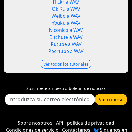
Flickr a WAV
Ok.Ru a WAV
Weibo a WAV
Youku a WAV
Niconico a WAV
Bitchute a WAV
Rutube a WAV
Peertube a WAV
Ver todos los tutoriales
Suscríbete a nuestro boletín de noticias
Suscribirse
Sobre nosotros
API
política de privacidad
Condiciones de servicio
Contáctenos
Siguenos en