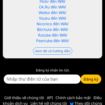
Flickr đến WAV
Ok.Ru đến WAV
Weibo đến WAV
Youku đến WAV
Niconico đến WAV
Bitchute đến WAV
Rutube đến WAV
Peertube đến WAV
Xem tất cả hướng dẫn
Đăng ký nhận tin tức
Đăng ký
Giới thiệu về chúng tôi
API
Chính sách bảo mật
Điều
khoản dịch vụ
Liên hệ với chúng tôi
Theo dõi chúng