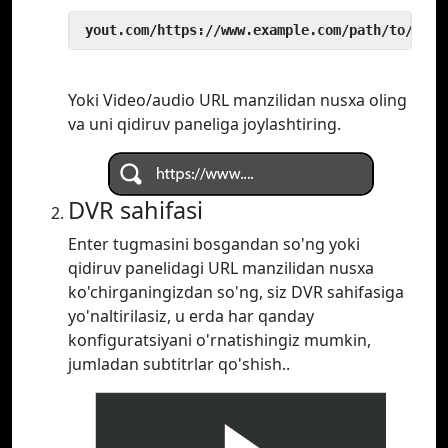
 yout.com/https://www.example.com/path/to/vide
Yoki Video/audio URL manzilidan nusxa oling
va uni qidiruv paneliga joylashtiring.
DVR sahifasi
Enter tugmasini bosgandan so'ng yoki
qidiruv panelidagi URL manzilidan nusxa
ko'chirganingizdan so'ng, siz DVR sahifasiga
yo'naltirilasiz, u erda har qanday
konfiguratsiyani o'rnatishingiz mumkin,
jumladan subtitrlar qo'shish..