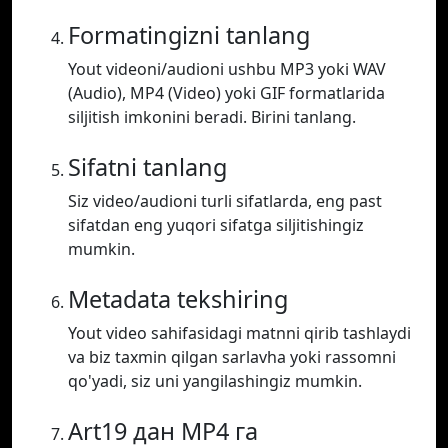
Formatingizni tanlang
Yout videoni/audioni ushbu MP3 yoki WAV
(Audio), MP4 (Video) yoki GIF formatlarida
siljitish imkonini beradi. Birini tanlang.
Sifatni tanlang
Siz video/audioni turli sifatlarda, eng past
sifatdan eng yuqori sifatga siljitishingiz
mumkin.
Metadata tekshiring
Yout video sahifasidagi matnni qirib tashlaydi
va biz taxmin qilgan sarlavha yoki rassomni
qo'yadi, siz uni yangilashingiz mumkin.
Art19 дан MP4 га