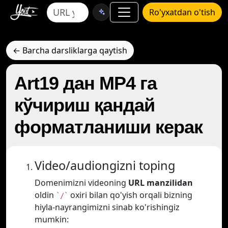
Ro'yxatdan o'tish
← Barcha darsliklarga qaytish
Art19 дан MP4 га
кўчириш қандай
форматланиши керак
Video/audiongizni toping
Domenimizni videoning
URL manzilidan
oldin
oxiri bilan qo'yish orqali bizning
`/`
hiyla-nayrangimizni sinab ko'rishingiz
mumkin: