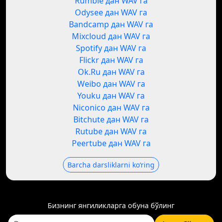
Rumble дан WAV га
Odysee дан WAV га
Bandcamp дан WAV га
Mixcloud дан WAV га
Spotify дан WAV га
Flickr дан WAV га
Ok.Ru дан WAV га
Weibo дан WAV га
Youku дан WAV га
Niconico дан WAV га
Bitchute дан WAV га
Rutube дан WAV га
Peertube дан WAV га
Barcha darsliklarni koʻring
Бизнинг янгиликларга обуна бўлинг