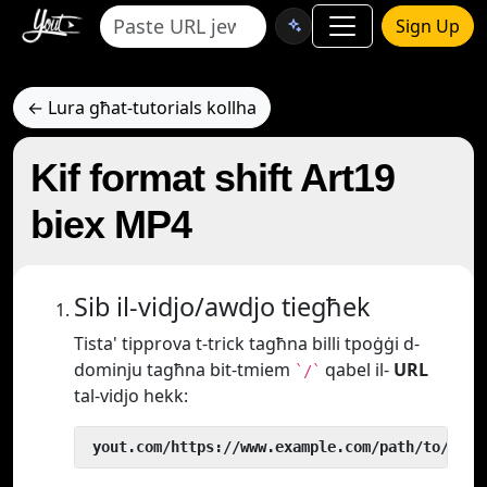
Sign Up
← Lura għat-tutorials kollha
Kif format shift Art19
biex MP4
Sib il-vidjo/awdjo tiegħek
Tista' tipprova t-trick tagħna billi tpoġġi d-
dominju tagħna bit-tmiem
qabel il-
URL
`/`
tal-vidjo hekk:
 yout.com/https://www.example.com/path/to/vide