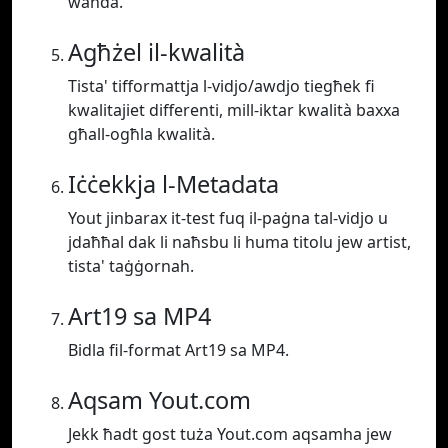
waħda.
Agħżel il-kwalità
Tista' tifformattja l-vidjo/awdjo tiegħek fi
kwalitajiet differenti, mill-iktar kwalità baxxa
għall-ogħla kwalità.
Iċċekkja l-Metadata
Yout jinbarax it-test fuq il-paġna tal-vidjo u
jdaħħal dak li naħsbu li huma titolu jew artist,
tista' taġġornah.
Art19 sa MP4
Bidla fil-format Art19 sa MP4.
Aqsam Yout.com
Jekk ħadt gost tuża Yout.com aqsamha jew