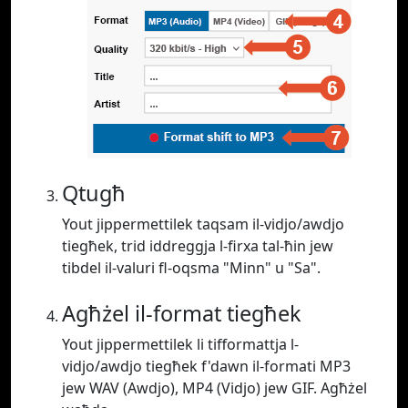
Qtugħ
Yout jippermettilek taqsam il-vidjo/awdjo
tiegħek, trid iddreggja l-firxa tal-ħin jew
tibdel il-valuri fl-oqsma "Minn" u "Sa".
Agħżel il-format tiegħek
Yout jippermettilek li tifformattja l-
vidjo/awdjo tiegħek f'dawn il-formati MP3
jew WAV (Awdjo), MP4 (Vidjo) jew GIF. Agħżel