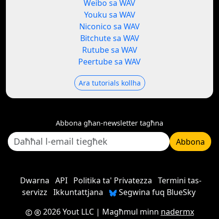
Weibo sa WAV
Youku sa WAV
Niconico sa WAV
Bitchute sa WAV
Rutube sa WAV
Peertube sa WAV
Ara tutorials kollha
Abbona għan-newsletter tagħna
Abbona
Dwarna
API
Politika ta' Privatezza
Termini tas-
servizz
Ikkuntattjana
Segwina fuq BlueSky
2026 Yout LLC
| Magħmul minn
nadermx