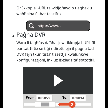
Or Ikkopja l-URL tal-vidjo/awdjo tiegħek u
waħħalha fil-bar tat-tiftix.
Paġna DVR
Wara li tagħfas daħħal jew tikkopja l-URL fil-
bar tat-tiftix se tiġi ridirett lejn il-paġna tad-
DVR fejn tkun tista’ tissettja kwalunkwe
konfigurazzjoni, inkluż iż-żieda ta’ sottotitli.