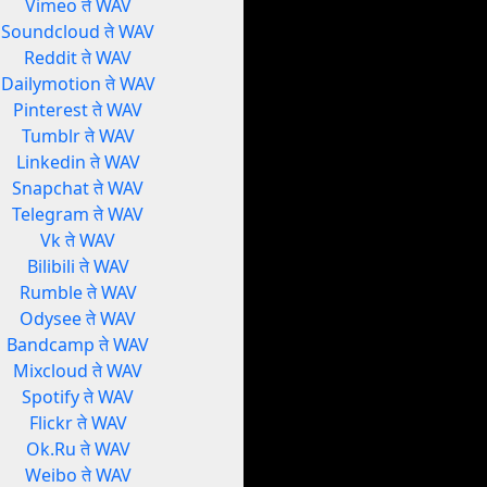
Vimeo ते WAV
Soundcloud ते WAV
Reddit ते WAV
Dailymotion ते WAV
Pinterest ते WAV
Tumblr ते WAV
Linkedin ते WAV
Snapchat ते WAV
Telegram ते WAV
Vk ते WAV
Bilibili ते WAV
Rumble ते WAV
Odysee ते WAV
Bandcamp ते WAV
Mixcloud ते WAV
Spotify ते WAV
Flickr ते WAV
Ok.Ru ते WAV
Weibo ते WAV