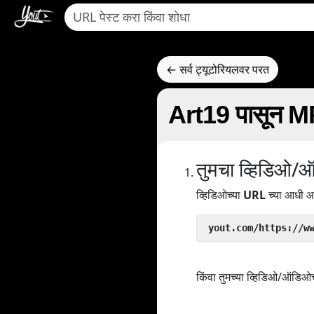
← सर्व ट्यूटोरियलवर परत
Art19 पासून MP4
तुमचा व्हिडिओ/
व्हिडिओच्या
URL
च्या आधी आ
 yout.com/https://w
किंवा तुमच्या व्हिडिओ/ऑडिओ