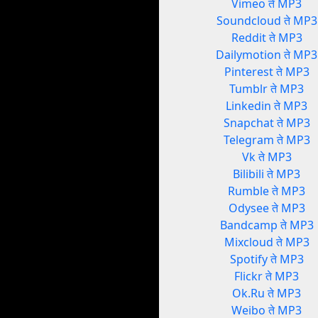
Vimeo ते MP3
Soundcloud ते MP3
Reddit ते MP3
Dailymotion ते MP3
Pinterest ते MP3
Tumblr ते MP3
Linkedin ते MP3
Snapchat ते MP3
Telegram ते MP3
Vk ते MP3
Bilibili ते MP3
Rumble ते MP3
Odysee ते MP3
Bandcamp ते MP3
Mixcloud ते MP3
Spotify ते MP3
Flickr ते MP3
Ok.Ru ते MP3
Weibo ते MP3