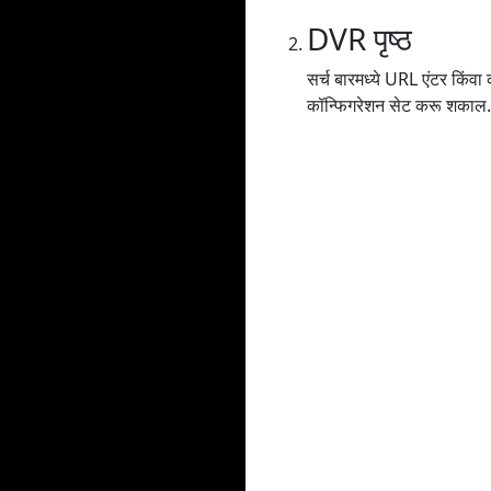
DVR पृष्ठ
सर्च बारमध्ये URL एंटर किंव
कॉन्फिगरेशन सेट करू शकाल.