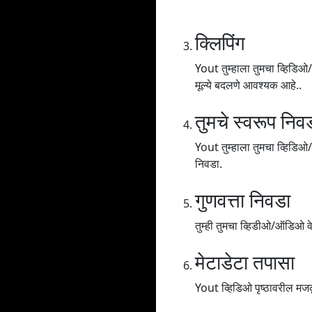
क्लिपिंग
Yout तुम्हाला तुमचा व्हिडिओ/
मूल्ये बदलणे आवश्यक आहे..
तुमचे स्वरूप निव
Yout तुम्हाला तुमचा व्हिड
निवडा.
गुणवत्ता निवडा
तुम्ही तुमचा व्हिडीओ/ऑडिओ वेगव
मेटाडेटा तपासा
Yout व्हिडिओ पृष्ठावरील मजक