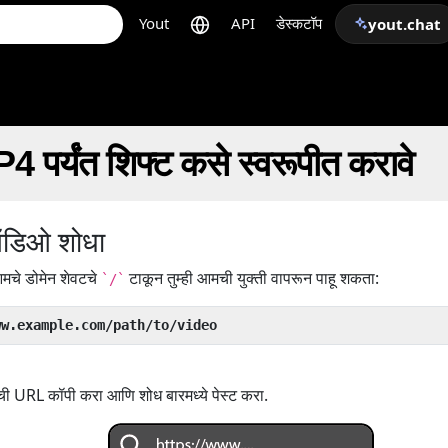
Yout
API
डेस्कटॉप
yout.chat
 पर्यंत शिफ्ट कसे स्वरूपीत करावे
ऑडिओ शोधा
मचे डोमेन शेवटचे
टाकून तुम्ही आमची युक्ती वापरून पाहू शकता:
`/`
ww.example.com/path/to/video
ची URL कॉपी करा आणि शोध बारमध्ये पेस्ट करा.