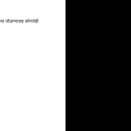
टल्स जोडण्यासह कोणतेही