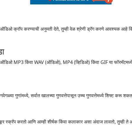
ऑडिओ क्रॉप करण्याची अनुमती देते, तुम्ही वेळ श्रेणी ड्रॅग करणे आवश्यक आहे कि
डा
िओ/ऑडिओ MP3 किंवा WAV (ऑडिओ), MP4 (व्हिडिओ) किंवा GIF या फॉरमॅटमध्ये श
ेगळ्या गुणांमध्ये, सर्वात खालच्या गुणवत्तेपासून उच्च गुणवत्तेमध्ये शिफ्ट करू शकत
ूर स्क्रॅप करतो आणि आम्ही शीर्षक किंवा कलाकार असा अंदाज लावतो, तुम्ही ते