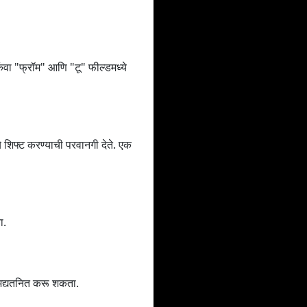
ंवा "फ्रॉम" आणि "टू" फील्डमध्ये
िफ्ट करण्याची परवानगी देते. एक
ा.
 अद्यतनित करू शकता.