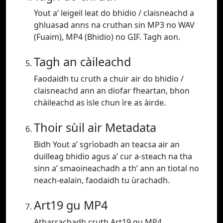
Yout a’ leigeil leat do bhidio / claisneachd a
ghluasad anns na cruthan sin MP3 no WAV
(Fuaim), MP4 (Bhidio) no GIF. Tagh aon.
Tagh an càileachd
Faodaidh tu cruth a chuir air do bhidio /
claisneachd ann an diofar fheartan, bhon
chàileachd as ìsle chun ìre as àirde.
Thoir sùil air Metadata
Bidh Yout a’ sgrìobadh an teacsa air an
duilleag bhidio agus a’ cur a-steach na tha
sinn a’ smaoineachadh a th’ ann an tiotal no
neach-ealain, faodaidh tu ùrachadh.
Art19 gu MP4
Atharrachadh cruth Art19 gu MP4.