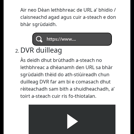
Air neo Dèan lethbhreac de URL a’ bhidio /
claisneachd agad agus cuir a-steach e don
bhàr sgrùdaidh.
DVR duilleag
Às deidh dhut brùthadh a-steach no
lethbhreac a dhèanamh den URL sa bhàr
sgrùdaidh thèid do ath-stiùireadh chun
duilleag DVR far am bi e comasach dhut
rèiteachadh sam bith a shuidheachadh, a’
toirt a-steach cuir ris fo-thiotalan.