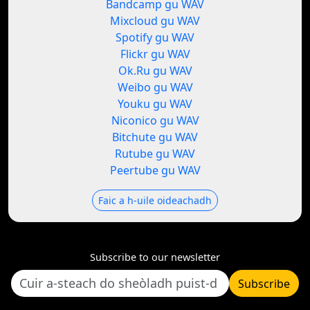
Bandcamp gu WAV
Mixcloud gu WAV
Spotify gu WAV
Flickr gu WAV
Ok.Ru gu WAV
Weibo gu WAV
Youku gu WAV
Niconico gu WAV
Bitchute gu WAV
Rutube gu WAV
Peertube gu WAV
Faic a h-uile oideachadh
Subscribe to our newsletter
Subscribe