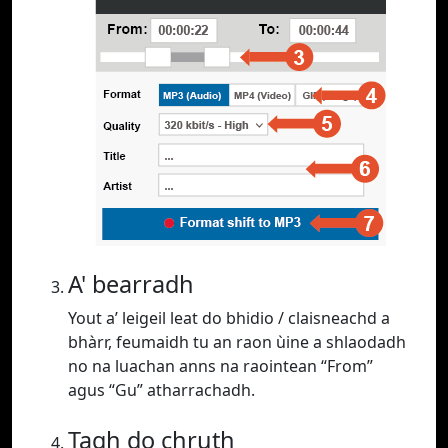
A' bearradh
Yout a’ leigeil leat do bhidio / claisneachd a
bhàrr, feumaidh tu an raon ùine a shlaodadh
no na luachan anns na raointean “From”
agus “Gu” atharrachadh.
Tagh do chruth