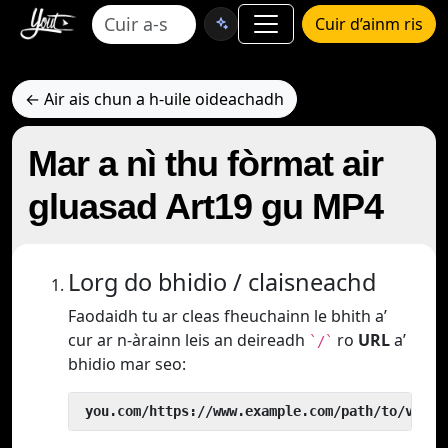
Cuir d’ainm ris
← Air ais chun a h-uile oideachadh
Mar a nì thu fòrmat air
gluasad Art19 gu MP4
Lorg do bhidio / claisneachd
Faodaidh tu ar cleas fheuchainn le bhith a’
cur ar n-àrainn leis an deireadh
ro
URL
a’
`/`
bhidio mar seo:
 you.com/https://www.example.com/path/to/video