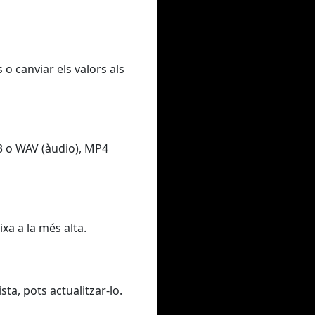
 o canviar els valors als
3 o WAV (àudio), MP4
xa a la més alta.
sta, pots actualitzar-lo.