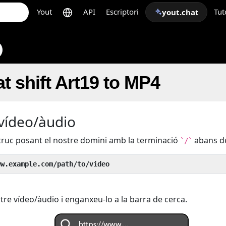
Yout
API
Escriptori
Tut
yout.chat
t shift Art19 to MP4
 vídeo/àudio
 truc posant el nostre domini amb la terminació
abans de
`/`
ww.example.com/path/to/video
tre vídeo/àudio i enganxeu-lo a la barra de cerca.