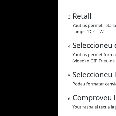
Retall
Yout us permet retalla
camps "De" i "A".
Seleccioneu 
Yout us permet format
(vídeo) o GIF. Trieu-ne
Seleccioneu l
Podeu formatar canvieu
Comproveu l
Yout raspa el text a la