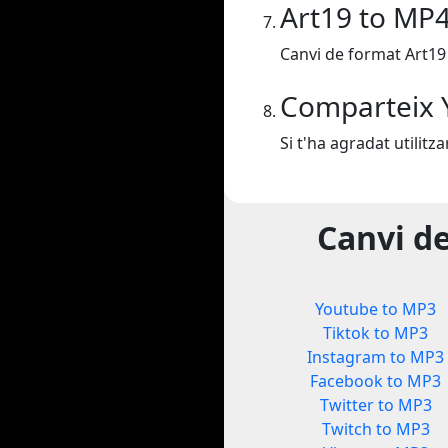
Art19 to MP
Canvi de format Art19
Comparteix 
Si t'ha agradat utilit
Canvi d
Youtube to MP3
Tiktok to MP3
Instagram to MP3
Facebook to MP3
Twitter to MP3
Twitch to MP3