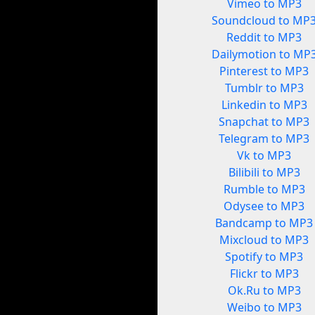
Vimeo to MP3
Soundcloud to MP
Reddit to MP3
Dailymotion to MP
Pinterest to MP3
Tumblr to MP3
Linkedin to MP3
Snapchat to MP3
Telegram to MP3
Vk to MP3
Bilibili to MP3
Rumble to MP3
Odysee to MP3
Bandcamp to MP3
Mixcloud to MP3
Spotify to MP3
Flickr to MP3
Ok.Ru to MP3
Weibo to MP3