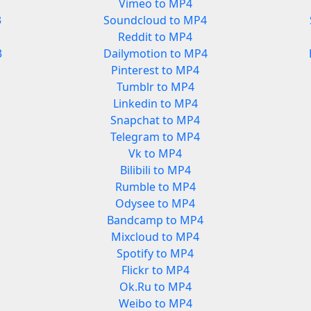
Vimeo to MP4
3
Soundcloud to MP4
Reddit to MP4
3
Dailymotion to MP4
Pinterest to MP4
Tumblr to MP4
Linkedin to MP4
Snapchat to MP4
Telegram to MP4
Vk to MP4
Bilibili to MP4
Rumble to MP4
Odysee to MP4
Bandcamp to MP4
Mixcloud to MP4
Spotify to MP4
Flickr to MP4
Ok.Ru to MP4
Weibo to MP4