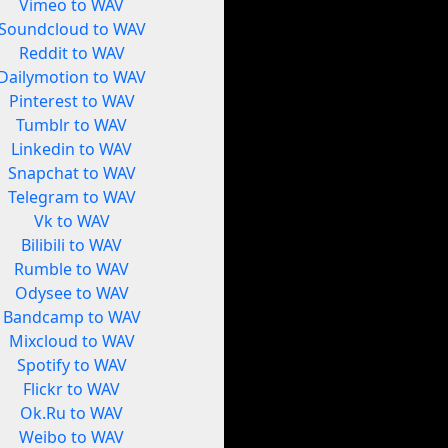
Vimeo to WAV
Soundcloud to WAV
Reddit to WAV
Dailymotion to WAV
Pinterest to WAV
Tumblr to WAV
Linkedin to WAV
Snapchat to WAV
Telegram to WAV
Vk to WAV
Bilibili to WAV
Rumble to WAV
Odysee to WAV
Bandcamp to WAV
Mixcloud to WAV
Spotify to WAV
Flickr to WAV
Ok.Ru to WAV
Weibo to WAV