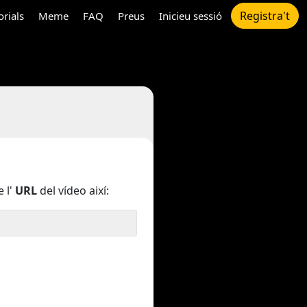
Registra't
orials
Meme
FAQ
Preus
Inicieu sessió
 l'
URL
del vídeo així: