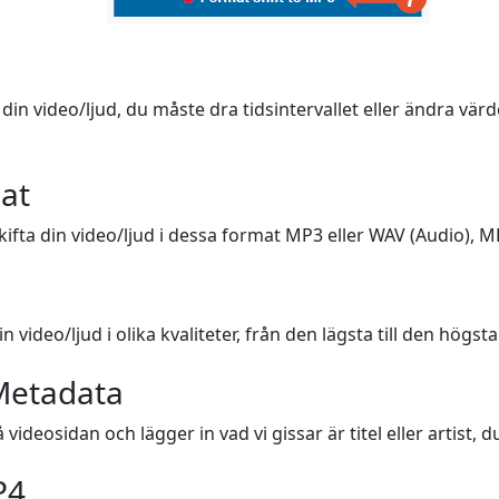
din video/ljud, du måste dra tidsintervallet eller ändra värde
mat
ifta din video/ljud i dessa format MP3 eller WAV (Audio), MP4
 video/ljud i olika kvaliteter, från den lägsta till den högsta
Metadata
videosidan och lägger in vad vi gissar är titel eller artist,
P4