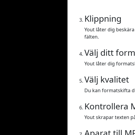
Klippning
Yout låter dig beskära 
fälten.
Välj ditt for
Yout låter dig formatsk
Välj kvalitet
Du kan formatskifta din
Kontrollera 
Yout skrapar texten på 
Aparat till M