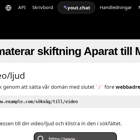
API
Skrivbord
Handledningar
yout.chat
aterar skiftning Aparat till
eo/ljud
ck genom att sätta vår domän med slutet
före
webbadre
`/`
ww.example.com/sökväg/till/video
sen till din video/ljud och klistra in den i sökfältet.