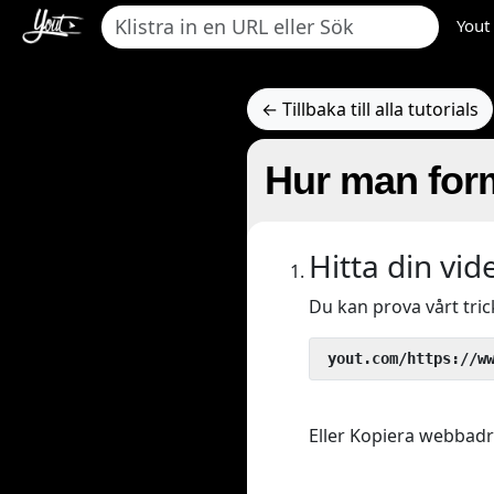
Yout
← Tillbaka till alla tutorials
Hur man form
Hitta din vid
Du kan prova vårt tri
 yout.com/https://w
Eller Kopiera webbadres