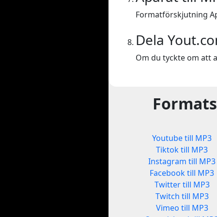
Formatförskjutning Ap
Dela Yout.c
Om du tyckte om att a
Formatsk
Youtube till MP3
Tiktok till MP3
Instagram till MP3
Facebook till MP3
Twitter till MP3
Twitch till MP3
Vimeo till MP3