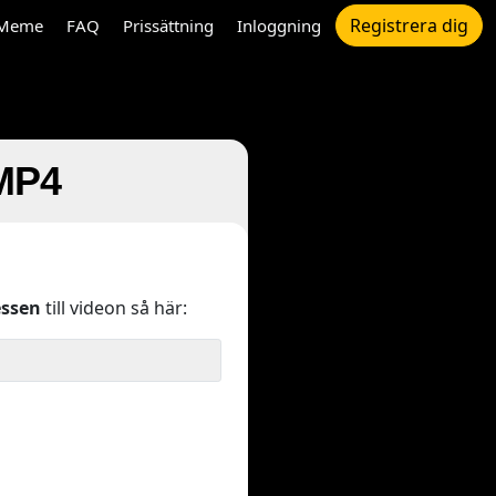
Registrera dig
Meme
FAQ
Prissättning
Inloggning
 MP4
ssen
till videon så här: