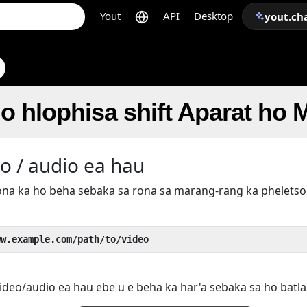
Yout
API
Desktop
yout.ch
 hlophisa shift Aparat ho 
o / audio ea hau
rona ka ho beha sebaka sa rona sa marang-rang ka phelets
ww.example.com/path/to/video
ideo/audio ea hau ebe u e beha ka har'a sebaka sa ho batla