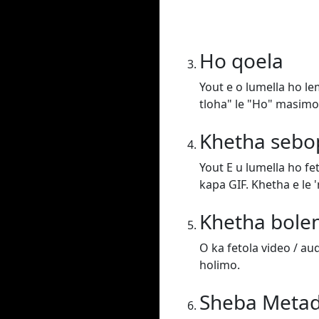
Ho qoela
Yout e o lumella ho l
tloha" le "Ho" masimo
Khetha sebo
Yout E u lumella ho f
kapa GIF. Khetha e le 
Khetha bole
O ka fetola video / au
holimo.
Sheba Meta