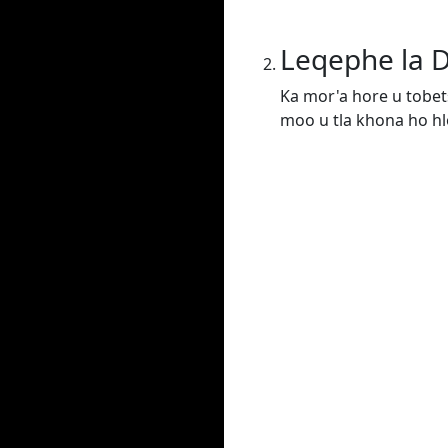
Leqephe la 
Ka mor'a hore u tobet
moo u tla khona ho hlo