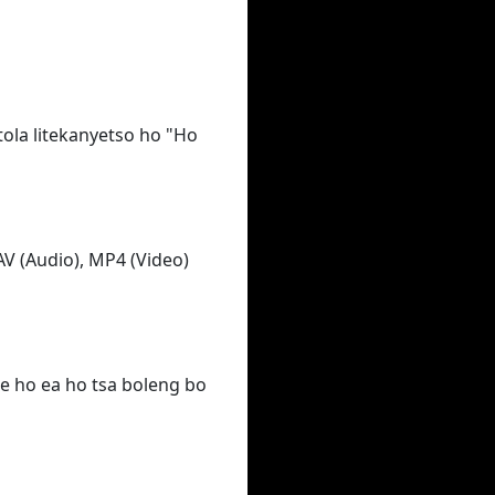
tola litekanyetso ho "Ho
AV (Audio), MP4 (Video)
se ho ea ho tsa boleng bo