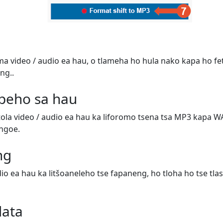
ema video / audio ea hau, o tlameha ho hula nako kapa ho fe
ng..
peho sa hau
etola video / audio ea hau ka liforomo tsena tsa MP3 kapa W
'ngoe.
ng
dio ea hau ka litšoaneleho tse fapaneng, ho tloha ho tse tla
data