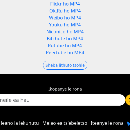
Flickr ho MP4
Ok.Ru ho MP4
Weibo ho MP4
Youku ho MP4
Niconico ho MP4
Bitchute ho MP4
Rutube ho MP4
Peertube ho MP4
Sheba lithuto tsohle
Ikopanye le rona
leano la lekunutu
Melao ea ts'ebeletso
Iteanye le rona