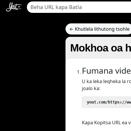
← Khutlela lithutong tsohle
Mokhoa oa ho
Fumana vide
U ka leka leqheka la 
joalo ka:
 yout.com/https://w
Kapa Kopitsa URL ea v