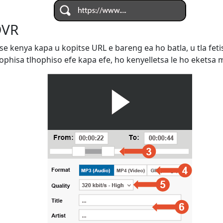
DVR
se kenya kapa u kopitse URL e bareng ea ho batla, u tla fet
phisa tlhophiso efe kapa efe, ho kenyelletsa le ho eketsa m