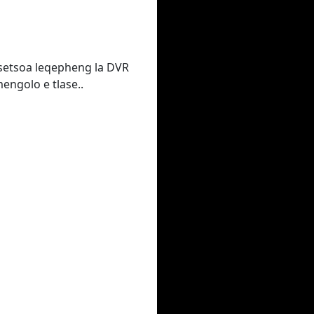
isetsoa leqepheng la DVR
engolo e tlase..