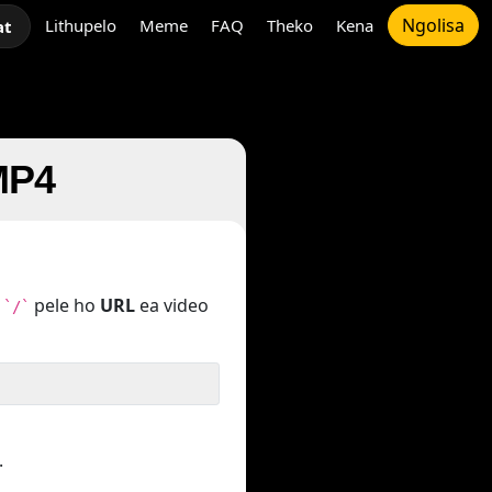
Ngolisa
Lithupelo
Meme
FAQ
Theko
Kena
at
MP4
o
pele ho
URL
ea video
`/`
.