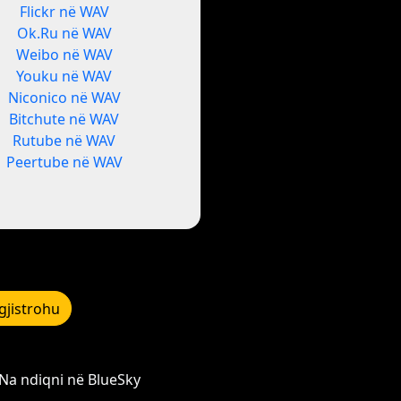
Flickr në WAV
Ok.Ru në WAV
Weibo në WAV
Youku në WAV
Niconico në WAV
Bitchute në WAV
Rutube në WAV
Peertube në WAV
gjistrohu
Na ndiqni në BlueSky