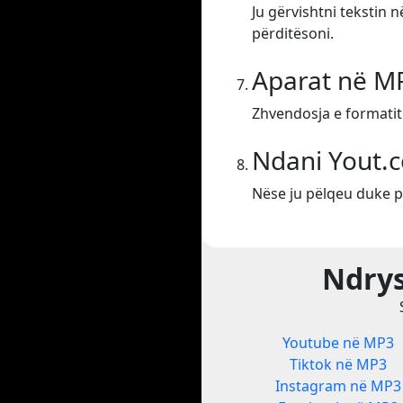
Ju gërvishtni tekstin 
përditësoni.
Aparat në M
Zhvendosja e formatit
Ndani Yout.
Nëse ju pëlqeu duke p
Ndrys
Youtube në MP3
Tiktok në MP3
Instagram në MP3