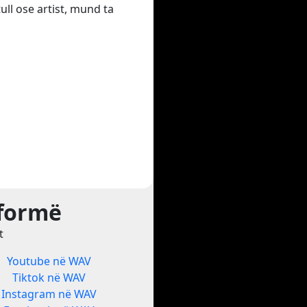
ull ose artist, mund ta
tformë
t
Youtube në WAV
Tiktok në WAV
Instagram në WAV