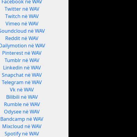
Facebook në WAV
Twitter në WAV
Twitch në WAV
Vimeo në WAV
Soundcloud në WAV
Reddit në WAV
Dailymotion në WAV
Pinterest në WAV
Tumblr në WAV
Linkedin në WAV
Snapchat në WAV
Telegram në WAV
Vk në WAV
Bilibili në WAV
Rumble në WAV
Odysee në WAV
Bandcamp në WAV
Mixcloud në WAV
Spotify në WAV