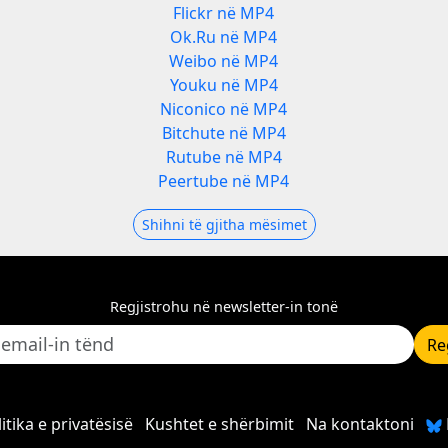
Flickr në MP4
Ok.Ru në MP4
Weibo në MP4
Youku në MP4
Niconico në MP4
Bitchute në MP4
Rutube në MP4
Peertube në MP4
Shihni të gjitha mësimet
Regjistrohu në newsletter-in tonë
Re
itika e privatësisë
Kushtet e shërbimit
Na kontaktoni