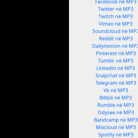
Facebook në MP3
Twitter në MP3
Twitch në MP3
Vimeo në MP3
Soundcloud në MP
Reddit në MP3
Dailymotion në MP
Pinterest në MP3
Tumblr në MP3
Linkedin në MP3
Snapchat në MP3
Telegram në MP3
Vk në MP3
Bilibili në MP3
Rumble në MP3
Odysee në MP3
Bandcamp në MP3
Mixcloud në MP3
Spotify në MP3