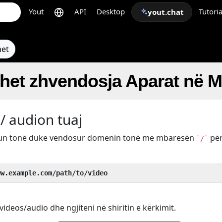
Yout
API
Desktop
Tutoria
yout.chat
met
ohet zhvendosja Aparat në 
/ audion tuaj
kun tonë duke vendosur domenin tonë me mbaresën
pë
`/`
ww.example.com/path/to/video
ideos/audio dhe ngjiteni në shiritin e kërkimit.