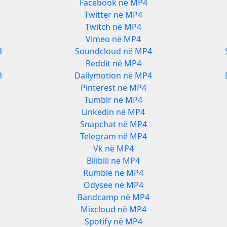
Facebook në MP4
Twitter në MP4
Twitch në MP4
Vimeo në MP4
3
Soundcloud në MP4
Reddit në MP4
3
Dailymotion në MP4
Pinterest në MP4
Tumblr në MP4
Linkedin në MP4
Snapchat në MP4
Telegram në MP4
Vk në MP4
Bilibili në MP4
Rumble në MP4
Odysee në MP4
Bandcamp në MP4
Mixcloud në MP4
Spotify në MP4