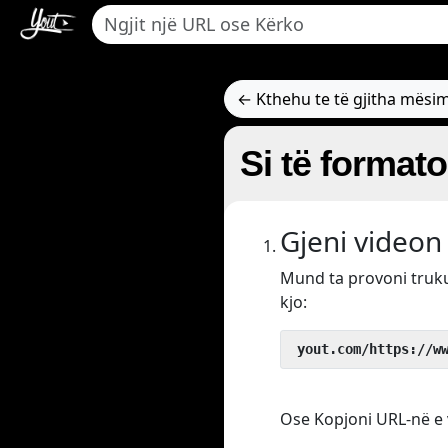
← Kthehu te të gjitha mësi
Si të format
Gjeni videon 
Mund ta provoni tru
kjo:
 yout.com/https://w
Ose Kopjoni URL-në e v