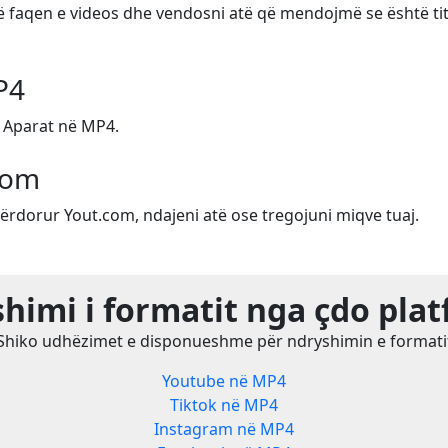
në faqen e videos dhe vendosni atë që mendojmë se është tit
P4
 Aparat në MP4.
com
ërdorur Yout.com, ndajeni atë ose tregojuni miqve tuaj.
himi i formatit nga çdo pla
Shiko udhëzimet e disponueshme për ndryshimin e formati
Youtube në MP4
Tiktok në MP4
Instagram në MP4