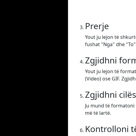
Prerje
Yout ju lejon të shkur
fushat "Nga" dhe "To".
Zgjidhni form
Yout ju lejon të form
(Video) ose GIF. Zgjidh
Zgjidhni cilë
Ju mund të formatoni z
më të lartë.
Kontrolloni 