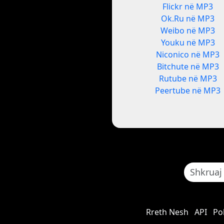
Flickr në MP3
Ok.Ru në MP3
Weibo në MP3
Youku në MP3
Niconico në MP3
Bitchute në MP3
Rutube në MP3
Peertube në MP3
Rreth Nesh
API
Pol