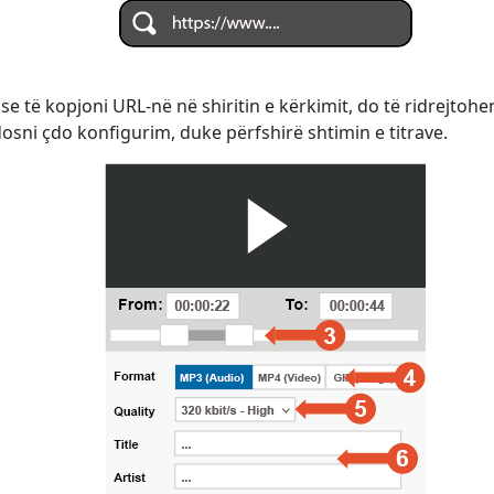
ose të kopjoni URL-në në shiritin e kërkimit, do të ridrejtoh
dosni çdo konfigurim, duke përfshirë shtimin e titrave.