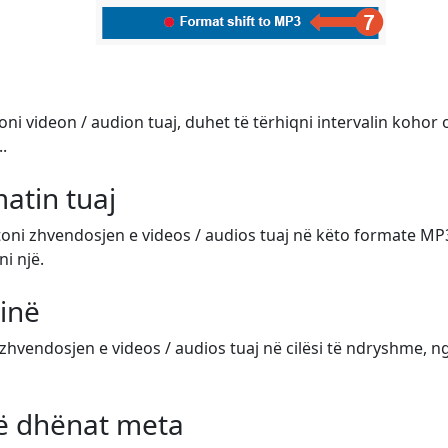
toni videon / audion tuaj, duhet të tërhiqni intervalin kohor
.
atin tuaj
atoni zhvendosjen e videos / audios tuaj në këto formate M
ni një.
sinë
hvendosjen e videos / audios tuaj në cilësi të ndryshme, nga
të dhënat meta