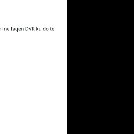
eni në faqen DVR ku do të