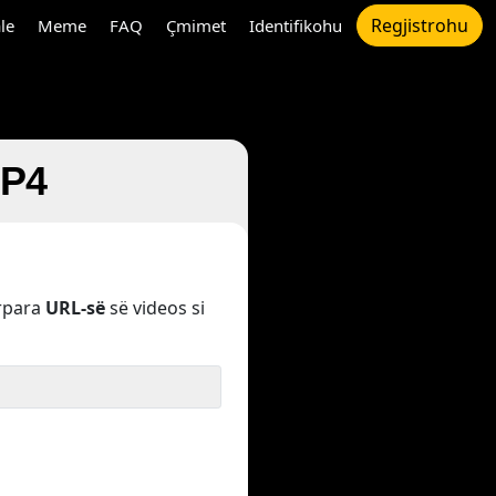
Regjistrohu
le
Meme
FAQ
Çmimet
Identifikohu
MP4
rpara
URL-së
së videos si