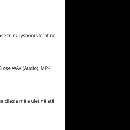
 ose të ndryshoni vlerat në
P3 ose WAV (Audio), MP4
 cilësia më e ulët në atë