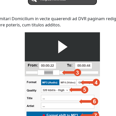
 imitari Domicilium in vecte quaerendi ad DVR paginam redi
e poteris, cum titulos additos.