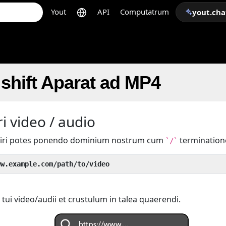
Yout
API
Computatrum
yout.cha
shift Aparat ad MP4
i video / audio
iri potes ponendo dominium nostrum cum
termination
`/`
ww.example.com/path/to/video
tui video/audii et crustulum in talea quaerendi.