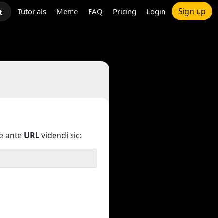
Sign up
Tutorials
Meme
FAQ
Pricing
Login
t
e ante
URL
videndi sic: