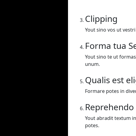
Clipping
Yout sino vos ut vestr
Forma tua Se
Yout sino te ut formas
unum.
Qualis est el
Formare potes in dive
Reprehendo
Yout abradit textum in
potes.