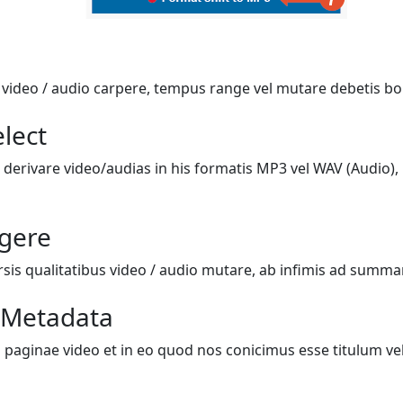
i video / audio carpere, tempus range vel mutare debetis bo
lect
 derivare video/audias in his formatis MP3 vel WAV (Audio), 
igere
rsis qualitatibus video / audio mutare, ab infimis ad summ
 Metadata
 paginae video et in eo quod nos conicimus esse titulum vel