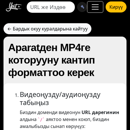
Кирүү
← Бардык окуу куралдарына кайтуу
Aparatден MP4ге
которууну кантип
форматтоо керек
Видеоңузду/аудиоңузду
табыңыз
Биздин доменди видеонун
URL дарегинин
алдына
аяктоо менен коюп, биздин
`/`
амалыбызды сынап көрүңүз: