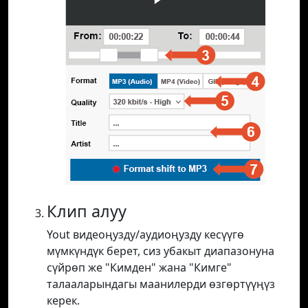
Клип алуу
Yout видеоңузду/аудиоңузду кесүүгө
мүмкүндүк берет, сиз убакыт диапазонуна
сүйрөп же "Кимден" жана "Кимге"
талааларындагы маанилерди өзгөртүүңүз
керек.