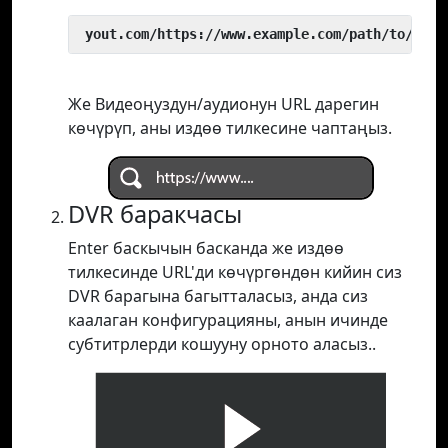
 yout.com/https://www.example.com/path/to/vide
Же Видеоңуздун/аудионун URL дарегин
көчүрүп, аны издөө тилкесине чаптаңыз.
DVR баракчасы
Enter баскычын басканда же издөө
тилкесинде URL'ди көчүргөндөн кийин сиз
DVR барагына багытталасыз, анда сиз
каалаган конфигурацияны, анын ичинде
субтитрлерди кошууну орното аласыз..