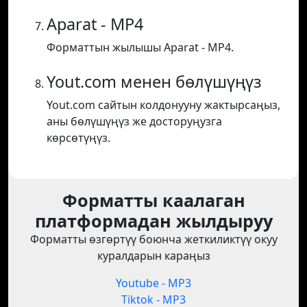
Aparat - MP4
Форматтын жылышы Aparat - MP4.
Yout.com менен бөлүшүңүз
Yout.com сайтын колдонууну жактырсаңыз,
аны бөлүшүңүз же досторуңузга
көрсөтүңүз.
Форматты каалаган
платформадан жылдыруу
Форматты өзгөртүү боюнча жеткиликтүү окуу
куралдарын караңыз
Youtube - MP3
Tiktok - MP3