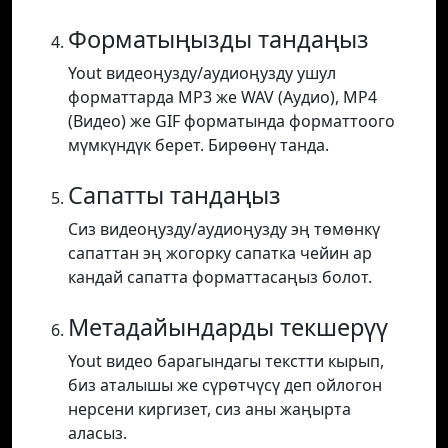
Форматыңызды тандаңыз
Yout видеоңузду/аудиоңузду ушул
форматтарда MP3 же WAV (Аудио), MP4
(Видео) же GIF форматында форматтоого
мүмкүндүк берет. Бирөөнү танда.
Сапатты тандаңыз
Сиз видеоңузду/аудиоңузду эң төмөнкү
сапаттан эң жогорку сапатка чейин ар
кандай сапатта форматтасаңыз болот.
Метадайындарды текшерүү
Yout видео барагындагы текстти кырып,
биз аталышы же сүрөтчүсү деп ойлогон
нерсени киргизет, сиз аны жаңырта
аласыз.