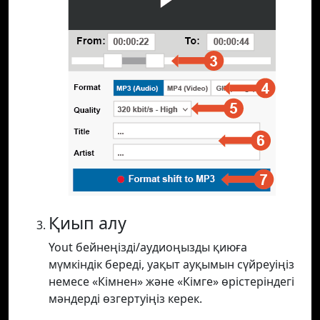
Қиып алу
Yout бейнеңізді/аудиоңызды қиюға
мүмкіндік береді, уақыт ауқымын сүйреуіңіз
немесе «Кімнен» және «Кімге» өрістеріндегі
мәндерді өзгертуіңіз керек.