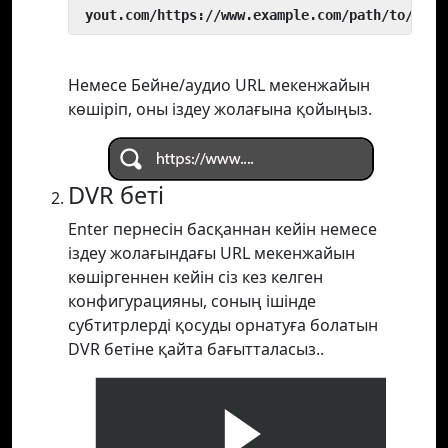
 yout.com/https://www.example.com/path/to/vide
Немесе Бейне/аудио URL мекенжайын
көшіріп, оны іздеу жолағына қойыңыз.
DVR беті
Enter пернесін басқаннан кейін немесе
іздеу жолағындағы URL мекенжайын
көшіргеннен кейін сіз кез келген
конфигурацияны, соның ішінде
субтитрлерді қосуды орнатуға болатын
DVR бетіне қайта бағытталасыз..