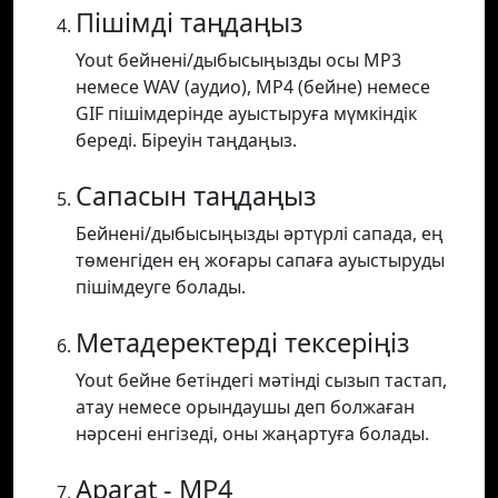
Пішімді таңдаңыз
Yout бейнені/дыбысыңызды осы MP3
немесе WAV (аудио), MP4 (бейне) немесе
GIF пішімдерінде ауыстыруға мүмкіндік
береді. Біреуін таңдаңыз.
Сапасын таңдаңыз
Бейнені/дыбысыңызды әртүрлі сапада, ең
төменгіден ең жоғары сапаға ауыстыруды
пішімдеуге болады.
Метадеректерді тексеріңіз
Yout бейне бетіндегі мәтінді сызып тастап,
атау немесе орындаушы деп болжаған
нәрсені енгізеді, оны жаңартуға болады.
Aparat - MP4