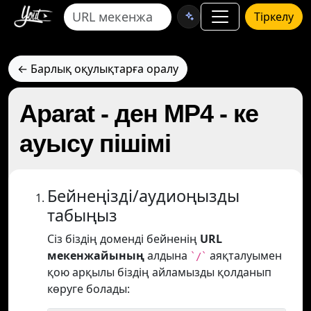
Тіркелу
← Барлық оқулықтарға оралу
Aparat - ден MP4 - ке
ауысу пішімі
Бейнеңізді/аудиоңызды
табыңыз
Сіз біздің доменді бейненің
URL
мекенжайының
алдына
аяқталуымен
`/`
қою арқылы біздің айламызды қолданып
көруге болады: