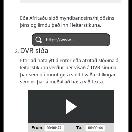
Eða Afritaðu slóð myndbandsins/hljóðsins
þíns og límdu það inn í leitarstikuna.
DVR síða
Eftir að hafa ýtt á Enter eða afritað slóðina á
leitarstikuna verður þér vísað á DVR síðuna
þar sem þú munt geta stillt hvaða stillingar
sem er, þar á meðal að bæta við texta.