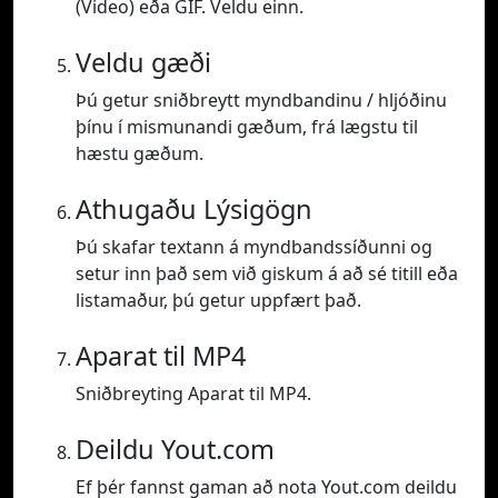
(Video) eða GIF. Veldu einn.
Veldu gæði
Þú getur sniðbreytt myndbandinu / hljóðinu
þínu í mismunandi gæðum, frá lægstu til
hæstu gæðum.
Athugaðu Lýsigögn
Þú skafar textann á myndbandssíðunni og
setur inn það sem við giskum á að sé titill eða
listamaður, þú getur uppfært það.
Aparat til MP4
Sniðbreyting Aparat til MP4.
Deildu Yout.com
Ef þér fannst gaman að nota Yout.com deildu