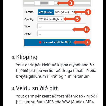
Klipping
Yout gerir þér kleift að klippa myndbandið /
hljóðið þitt, þú verður að draga tímabilið eða
breyta gildunum í "Frá" og "Til" reitunum.
Veldu sniðið þitt
Yout gerir þér kleift að forsníða vídeó / hljóð í
þessum sniðum MP3 eða WAV (Audio), MP4