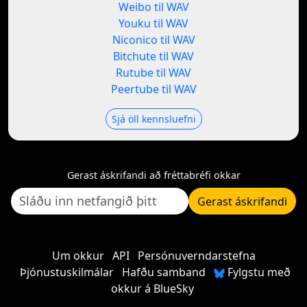
Weibo til WAV
Youku til WAV
Niconico til WAV
Bitchute til WAV
Rutube til WAV
Peertube til WAV
Sjá öll kennsluefni
Gerast áskrifandi að fréttabréfi okkar
Gerast áskrifandi
Um okkur
API
Persónuverndarstefna
Þjónustuskilmálar
Hafðu samband
Fylgstu með
okkur á BlueSky