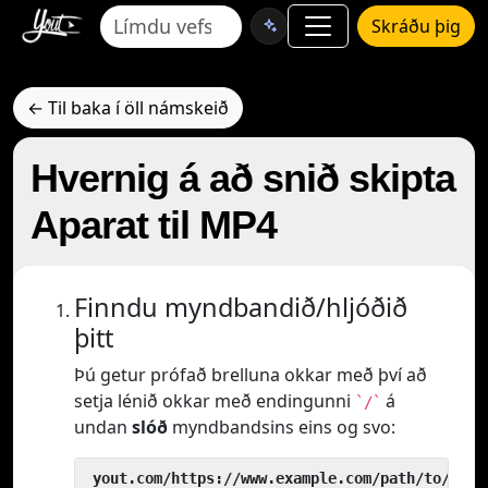
Skráðu þig
← Til baka í öll námskeið
Hvernig á að snið skipta
Aparat til MP4
Finndu myndbandið/hljóðið
þitt
Þú getur prófað brelluna okkar með því að
setja lénið okkar með endingunni
á
`/`
undan
slóð
myndbandsins eins og svo:
 yout.com/https://www.example.com/path/to/vide