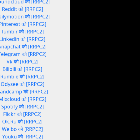
oundcloud को [RRPC2]
Reddit को [RRPC2]
ailymotion को [RRPC2]
Pinterest को [RRPC2]
Tumblr को [RRPC2]
Linkedin को [RRPC2]
Snapchat को [RRPC2]
Telegram को [RRPC2]
Vk को [RRPC2]
Bilibili को [RRPC2]
Rumble को [RRPC2]
Odysee को [RRPC2]
andcamp को [RRPC2]
Mixcloud को [RRPC2]
Spotify को [RRPC2]
Flickr को [RRPC2]
Ok.Ru को [RRPC2]
Weibo को [RRPC2]
Youku को [RRPC2]