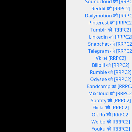
Soundcloud को [RRPC
Reddit को [RRPC2]
Dailymotion को [RRPC
Pinterest को [RRPC2
Tumblr को [RRPC2]
Linkedin को [RRPC2
Snapchat को [RRPC2
Telegram को [RRPC2
Vk को [RRPC2]
Bilibili को [RRPC2]
Rumble को [RRPC2]
Odysee को [RRPC2]
Bandcamp को [RRPC
Mixcloud को [RRPC2
Spotify को [RRPC2]
Flickr को [RRPC2]
Ok.Ru को [RRPC2]
Weibo को [RRPC2]
Youku को [RRPC2]