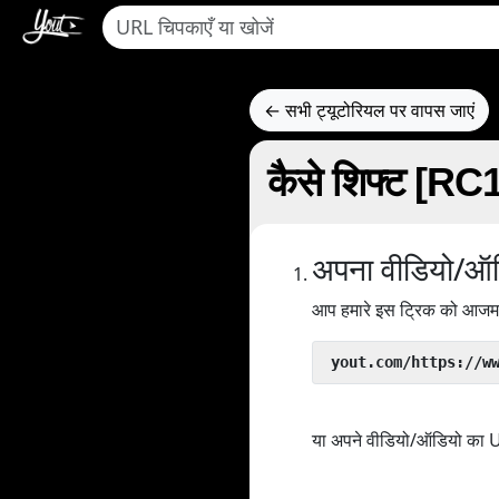
← सभी ट्यूटोरियल पर वापस जाएं
कैसे शिफ्ट [R
अपना वीडियो/ऑड
आप हमारे इस ट्रिक को आजमा 
 yout.com/https://w
या अपने वीडियो/ऑडियो का URL