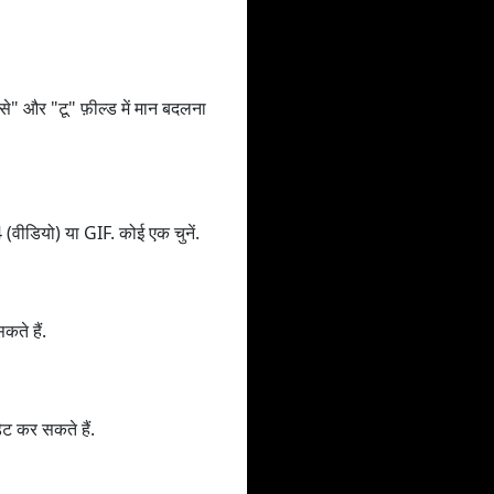
" और "टू" फ़ील्ड में मान बदलना
वीडियो) या GIF. कोई एक चुनें.
ते हैं.
ेट कर सकते हैं.