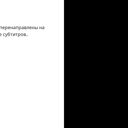
е перенаправлены на
 субтитров..