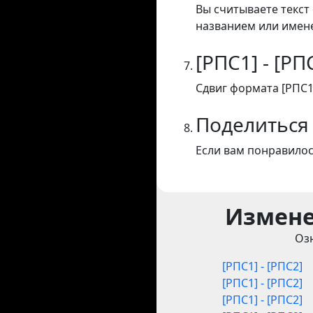
Вы считываете текст 
названием или имене
[РПС1] - [РП
Сдвиг формата [РПС1]
Поделиться
Если вам понравилос
Измене
Оз
[РПС1] - [РПС2]
[РПС1] - [РПС2]
[РПС1] - [РПС2]