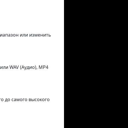
диапазон или изменить
или WAV (Аудио), MP4
го до самого высокого