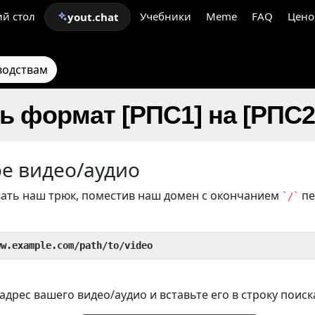
й стол
Учебники
Meme
FAQ
Цено
yout.chat
водствам
ь формат [РПС1] на [РПС2
ое видео/аудио
ать наш трюк, поместив наш домен с окончанием
пе
`/`
ww.example.com/path/to/video
дрес вашего видео/аудио и вставьте его в строку поиск