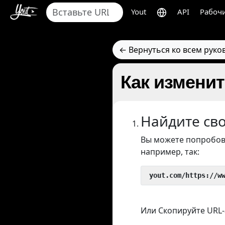
Yout
API
Рабочи
← Вернуться ко всем руко
Как изменит
Найдите св
Вы можете попробов
например, так:
 yout.com/https://w
Или Скопируйте URL-а