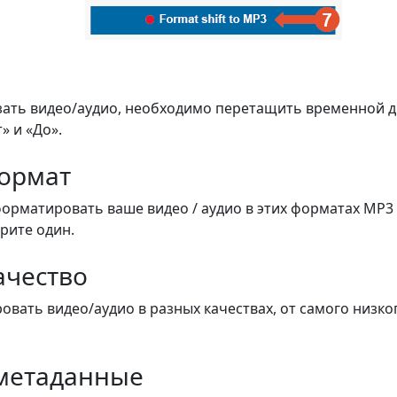
зать видео/аудио, необходимо перетащить временной 
» и «До».
ормат
форматировать ваше видео / аудио в этих форматах MP3 
ерите один.
ачество
вать видео/аудио в разных качествах, от самого низко
метаданные