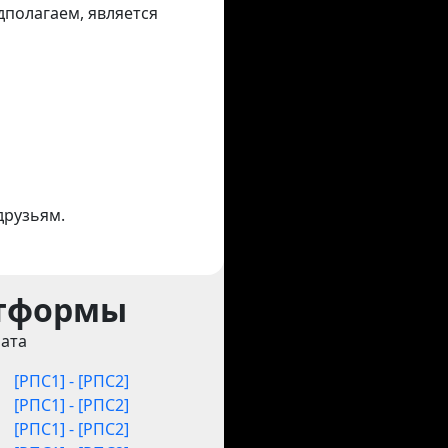
едполагаем, является
друзьям.
атформы
ата
[РПС1] - [РПС2]
[РПС1] - [РПС2]
[РПС1] - [РПС2]