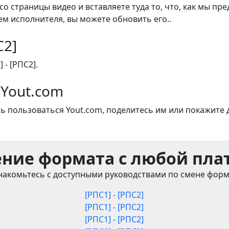
со страницы видео и вставляете туда то, что, как мы пр
м исполнителя, вы можете обновить его..
С2]
 - [РПС2].
 Yout.com
ь пользоваться Yout.com, поделитесь им или покажите 
ние формата с любой пл
накомьтесь с доступными руководствами по смене форм
[РПС1] - [РПС2]
[РПС1] - [РПС2]
[РПС1] - [РПС2]