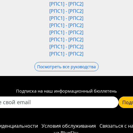
[РПС1] - [РПС2]
[РПС1] - [РПС2]
[РПС1] - [РПС2]
[РПС1] - [РПС2]
[РПС1] - [РПС2]
[РПС1] - [РПС2]
[РПС1] - [РПС2]
[РПС1] - [РПС2]
Посмотреть все руководства
Подписка на наш информационный бюллетень
Под
иденциальности
Условия обслуживания
Связаться с н