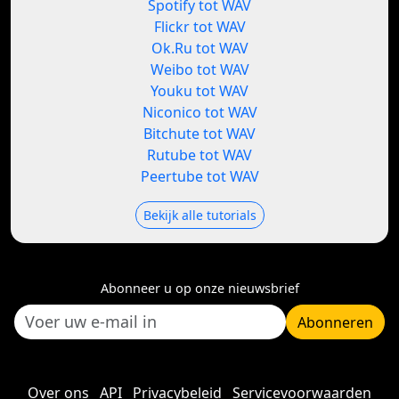
Spotify tot WAV
Flickr tot WAV
Ok.Ru tot WAV
Weibo tot WAV
Youku tot WAV
Niconico tot WAV
Bitchute tot WAV
Rutube tot WAV
Peertube tot WAV
Bekijk alle tutorials
Abonneer u op onze nieuwsbrief
Abonneren
Over ons
API
Privacybeleid
Servicevoorwaarden