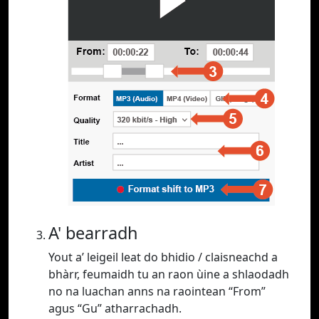
A' bearradh
Yout a’ leigeil leat do bhidio / claisneachd a
bhàrr, feumaidh tu an raon ùine a shlaodadh
no na luachan anns na raointean “From”
agus “Gu” atharrachadh.