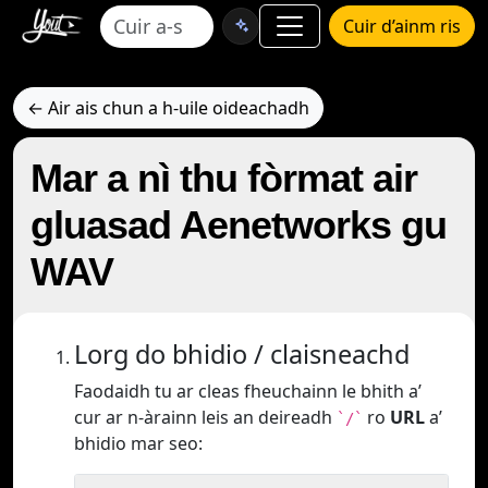
Cuir d’ainm ris
← Air ais chun a h-uile oideachadh
Mar a nì thu fòrmat air
gluasad Aenetworks gu
WAV
Lorg do bhidio / claisneachd
Faodaidh tu ar cleas fheuchainn le bhith a’
cur ar n-àrainn leis an deireadh
ro
URL
a’
`/`
bhidio mar seo: