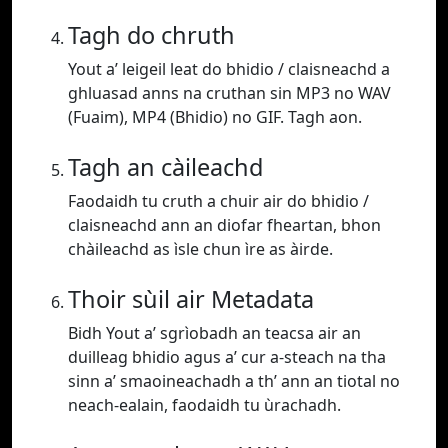
Tagh do chruth
Yout a’ leigeil leat do bhidio / claisneachd a
ghluasad anns na cruthan sin MP3 no WAV
(Fuaim), MP4 (Bhidio) no GIF. Tagh aon.
Tagh an càileachd
Faodaidh tu cruth a chuir air do bhidio /
claisneachd ann an diofar fheartan, bhon
chàileachd as ìsle chun ìre as àirde.
Thoir sùil air Metadata
Bidh Yout a’ sgrìobadh an teacsa air an
duilleag bhidio agus a’ cur a-steach na tha
sinn a’ smaoineachadh a th’ ann an tiotal no
neach-ealain, faodaidh tu ùrachadh.