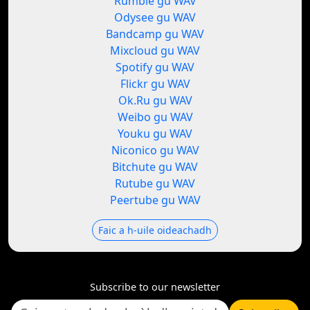
Rumble gu WAV
Odysee gu WAV
Bandcamp gu WAV
Mixcloud gu WAV
Spotify gu WAV
Flickr gu WAV
Ok.Ru gu WAV
Weibo gu WAV
Youku gu WAV
Niconico gu WAV
Bitchute gu WAV
Rutube gu WAV
Peertube gu WAV
Faic a h-uile oideachadh
Subscribe to our newsletter