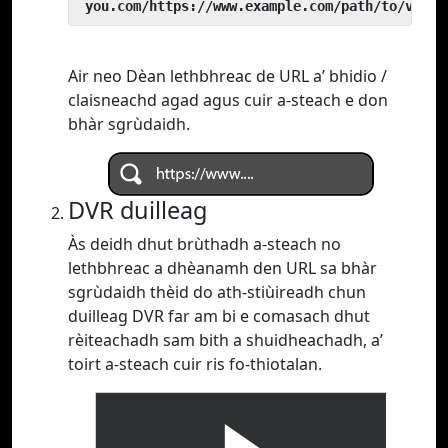
 you.com/https://www.example.com/path/to/video
Air neo Dèan lethbhreac de URL a’ bhidio /
claisneachd agad agus cuir a-steach e don
bhàr sgrùdaidh.
DVR duilleag
Às deidh dhut brùthadh a-steach no
lethbhreac a dhèanamh den URL sa bhàr
sgrùdaidh thèid do ath-stiùireadh chun
duilleag DVR far am bi e comasach dhut
rèiteachadh sam bith a shuidheachadh, a’
toirt a-steach cuir ris fo-thiotalan.