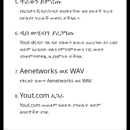
ጥራቱን ይምረጡ
የእርስዎን ቪዲዮ/ኦዲዮ ከዝቅተኛው ወደ ከፍተኛ ጥራት
በተለያየ ጥራቶች መቀየር ይችላሉ።.
ዲበ ውሂብን ያረጋግጡ
Yout በቪዲዮ ገጹ ላይ ያለውን ጽሑፍ ጠራርገው እና ርዕስ
ወይም አርቲስት ብለን የምንገምተውን ነገር ውስጥ
ያስቀምጣቸዋል, ሊያዘምኑት ይችላሉ.
Aenetworks ወደ WAV
የቅርጸት ለውጥ Aenetworks ወደ WAV.
Yout.com አጋራ
Yout.com መጠቀም ከወደዱ ያካፍሉት ወይም
ለጓደኞችዎ ያሳዩ.