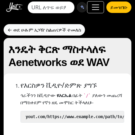
ይመዝገቡ
← ወደ ሁሉም አጋዥ ስልጠናዎች ተመለስ
እንዴት ቅርጽ ማስተላለፍ
Aenetworks ወደ WAV
የእርስዎን ቪዲዮ/ድምጽ ያግኙ
ጎራችንን ከቪዲዮው
ዩአርኤል
በፊት
ያለውን መጨረሻ
`/`
በማስቀደም የኛን ዘዴ መሞከር ትችላለህ፡-
 yout.com/https://www.example.com/path/to/vide