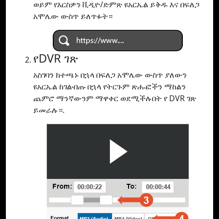
ወይም የእርስዎን ቪዲዮ/ድምጽ ዩአርኤል ይቅዱ እና በፍለጋ
አሞሌው ውስጥ ይለጥፉት።
የDVR ገጽ
አስገባን ከተጫኑ በኋላ በፍለጋ አሞሌው ውስጥ ያለውን
ዩአርኤል ከገልብጡ በኋላ የትርጉም ጽሑፎችን ማከልን
ጨምሮ ማንኛውንም ማዋቀር ወደሚችሉበት የ DVR ገጽ
ይመራሉ።.