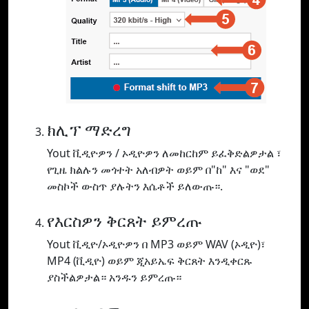
ክሊፕ ማድረግ
Yout ቪዲዮዎን / ኦዲዮዎን ለመከርከም ይፈቅድልዎታል ፣
የጊዜ ክልሉን መጎተት አለብዎት ወይም በ"ከ" እና "ወደ"
መስኮች ውስጥ ያሉትን እሴቶች ይለውጡ።.
የእርስዎን ቅርጸት ይምረጡ
Yout ቪዲዮ/ኦዲዮዎን በ MP3 ወይም WAV (ኦዲዮ)፣
MP4 (ቪዲዮ) ወይም ጂአይኤፍ ቅርጸት እንዲቀርጹ
ያስችልዎታል። አንዱን ይምረጡ።