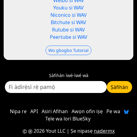
Weibo si WAV
Youku si WAV
Niconico si WAV
Bitchute si WAV
Rutube si WAV
Peertube si WAV
Wo gbogbo Tutorial
Ṣàfihàn ìwé-ìwé wà
Ṣàfihàn
Nipa re
API
Asiri Afihan
Awọn ofin iṣẹ
Pe wa
Tẹle wa lori BlueSky
2026 Yout LLC
| Ṣe nipasẹ
nadermx