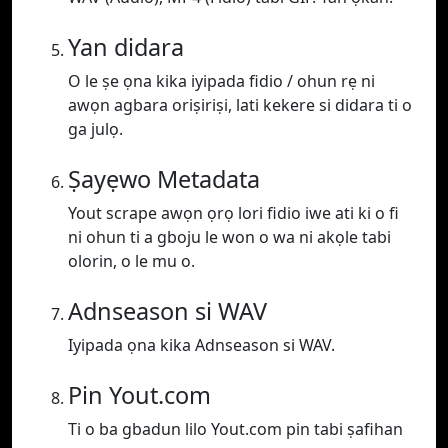
Yan didara
O le ṣe ọna kika iyipada fidio / ohun rẹ ni
awọn agbara oriṣiriṣi, lati kekere si didara ti o
ga julọ.
Ṣayẹwo Metadata
Yout scrape awọn ọrọ lori fidio iwe ati ki o fi
ni ohun ti a gboju le won o wa ni akọle tabi
olorin, o le mu o.
Adnseason si WAV
Iyipada ọna kika Adnseason si WAV.
Pin Yout.com
Ti o ba gbadun lilo Yout.com pin tabi ṣafihan