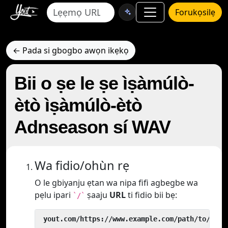
Forukọsilẹ
← Pada si gbogbo awọn ikẹkọ
Bii o ṣe le ṣe ìṣàmúlò-
ètò ìṣàmúlò-ètò
Adnseason sí WAV
Wa fidio/ohùn rẹ
O le gbiyanju ẹtan wa nipa fifi agbegbe wa
pẹlu ipari
ṣaaju
URL
ti fidio bii bẹ:
`/`
 yout.com/https://www.example.com/path/to/vide