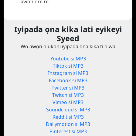
awọn ọrẹ rẹ.
Iyipada ọna kika lati eyikeyi
Syeed
Wo awọn olukọni iyipada ọna kika ti o wa
Youtube si MP3
Tiktok si MP3
Instagram si MP3
Facebook si MP3
Twitter si MP3
Twitch si MP3
Vimeo si MP3
Soundcloud si MP3
Reddit si MP3
Dailymotion si MP3
Pinterest si MP3