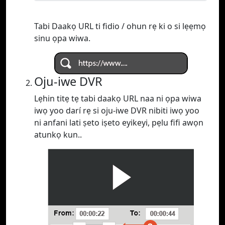
Tabi Daakọ URL ti fidio / ohun rẹ ki o si lẹẹmọ
sinu ọpa wiwa.
Oju-iwe DVR
Lẹhin titẹ tẹ tabi daakọ URL naa ni ọpa wiwa
iwọ yoo darí rẹ si oju-iwe DVR nibiti iwọ yoo
ni anfani lati ṣeto iṣeto eyikeyi, pẹlu fifi awọn
atunkọ kun..