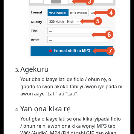
Agekuru
Yout gba ọ laaye lati ge fidio / ohun rẹ, o
gbọdọ fa iwọn akoko tabi yi awọn iye pada ni
awọn aaye “Lati” ati “Lati”.
Yan ọna kika rẹ
Yout gba ọ laaye lati ṣe ọna kika iyipada fidio
/ ohun rẹ ni awọn ọna kika wọnyi MP3 tabi
WAV (Audio), MP4 (Fidio) tabi GIF. Yan ọkan.