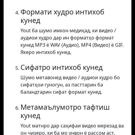
Формати худро интихоб
кунед
Yout ба шумо имкон медиҳад, ки видео /
аудиои худро дар ин форматҳо формат
кунед MP3 ё WAV (Аудио), MP4 (Видео) ё GIF.
Якеро интихоб кунед.
Сифатро интихоб кунед
Шумо метавонед видео / аудиои худро бо
сифатҳои гуногун, аз пасттарин ба
баландтарин сифат формат кунед.
Метамаълумотро тафтиш
кунед
Yout матнро дар саҳифаи видео мерезад ва
он чизеро, ки ба мо унвон ё рассом аст,