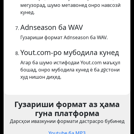
мегузорад, шумо метавонед онро навсозӣ
кунед.
Adnseason ба WAV
Гузариши формат Adnseason ба WAV.
Yout.com-ро мубодила кунед
Агар ба шумо истифодаи Yout.com маъқул
бошад, онро мубодила кунед ё ба дӯстони
худ нишон диҳед.
Гузариши формат аз ҳама
гуна платформа
Дарсҳои ивазкунии формати дастрасро бубинед
Youtube ба MP3