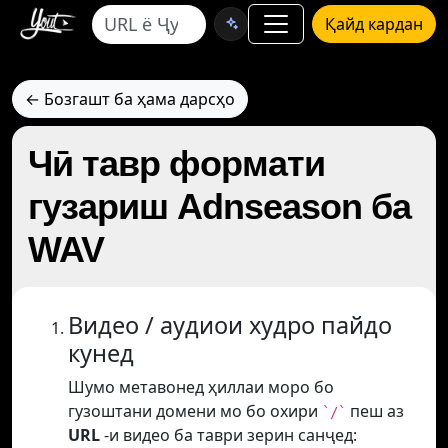
Қайд кардан
← Бозгашт ба ҳама дарсҳо
Чӣ тавр формати
гузариш Adnseason ба
WAV
Видео / аудиои худро пайдо
кунед
Шумо метавонед ҳиллаи моро бо
гузоштани домени мо бо охири
пеш аз
`/`
URL
-и видео ба таври зерин санҷед: