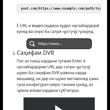
 yout.com/https://www.example.com/path/to/vide
Ё URL-и видео/аудиои худро нусхабардорӣ
кунед ва онро ба сатри ҷустуҷӯ гузоред.
Саҳифаи DVR
Пас аз пахш кардани тугмаи Enter ё
нусхабардории URL дар сатри ҷустуҷӯ
шумо ба саҳифаи DVR равона карда
мешавед, ки дар он шумо метавонед ҳама
гуна конфигуратсияро танзим кунед, аз
ҷумла илова кардани субтитрҳо.