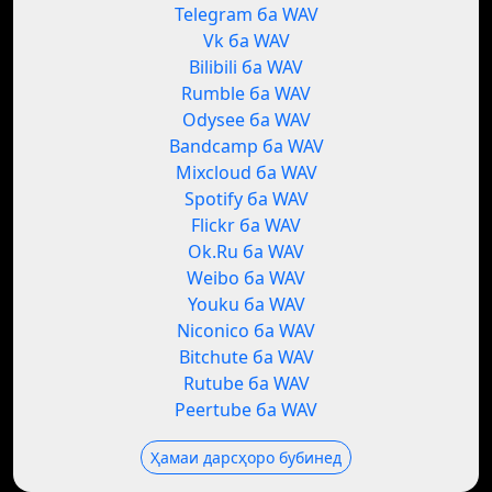
Telegram ба WAV
Vk ба WAV
Bilibili ба WAV
Rumble ба WAV
Odysee ба WAV
Bandcamp ба WAV
Mixcloud ба WAV
Spotify ба WAV
Flickr ба WAV
Ok.Ru ба WAV
Weibo ба WAV
Youku ба WAV
Niconico ба WAV
Bitchute ба WAV
Rutube ба WAV
Peertube ба WAV
Ҳамаи дарсҳоро бубинед