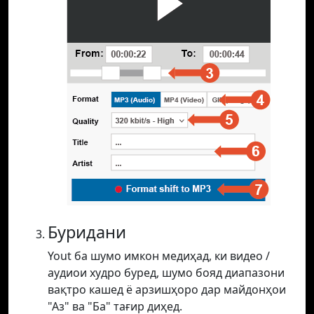
Буридани
Yout ба шумо имкон медиҳад, ки видео /
аудиои худро буред, шумо бояд диапазони
вақтро кашед ё арзишҳоро дар майдонҳои
"Аз" ва "Ба" тағир диҳед.