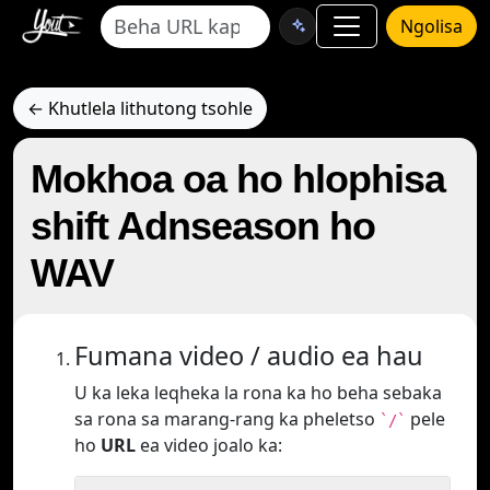
Ngolisa
← Khutlela lithutong tsohle
Mokhoa oa ho hlophisa
shift Adnseason ho
WAV
Fumana video / audio ea hau
U ka leka leqheka la rona ka ho beha sebaka
sa rona sa marang-rang ka pheletso
pele
`/`
ho
URL
ea video joalo ka: