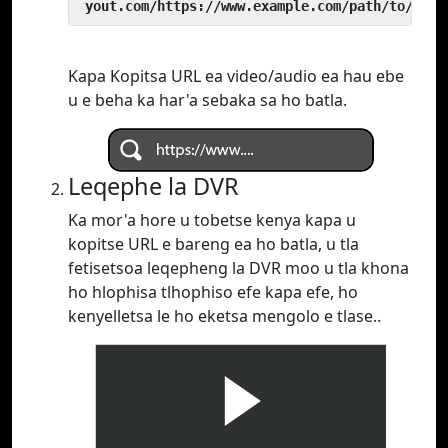
 yout.com/https://www.example.com/path/to/vide
Kapa Kopitsa URL ea video/audio ea hau ebe
u e beha ka har'a sebaka sa ho batla.
Leqephe la DVR
Ka mor'a hore u tobetse kenya kapa u
kopitse URL e bareng ea ho batla, u tla
fetisetsoa leqepheng la DVR moo u tla khona
ho hlophisa tlhophiso efe kapa efe, ho
kenyelletsa le ho eketsa mengolo e tlase..