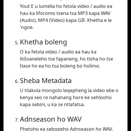
Yout E u lumella ho fetola video / audio ea
hau ka liforomo tsena tsa MP3 kapa WAV
(Audio), MP4 (Video) kapa GIF. Khetha e le
'ngoe.
Khetha boleng
O ka fetola video / audio ea hau ka
litšoaneleho tse fapaneng, ho tloha ho tse
tlase ho ea ho tsa boleng bo holimo.
Sheba Metadata
U hlakola mongolo leqepheng la video ebe o
kenya seo re nahanang hore ke sehlooho
kapa sebini, u ka se ntlafatsa.
Adnseason ho WAV
Phetoho ea sebopeho Adnseason ho WAV.