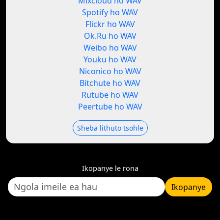
Mixcloud ho WAV
Spotify ho WAV
Flickr ho WAV
Ok.Ru ho WAV
Weibo ho WAV
Youku ho WAV
Niconico ho WAV
Bitchute ho WAV
Rutube ho WAV
Peertube ho WAV
Sheba lithuto tsohle
Ikopanye le rona
Ikopanye