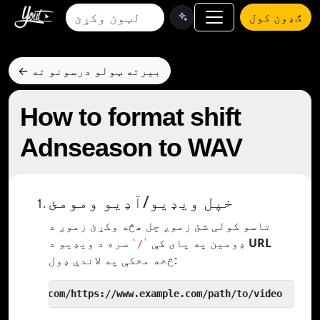
ګډون کول
← بیرته ټولو درسونو ته
How to format shift
Adnseason to WAV
خپل ویډیو/آډیو ومومئ
تاسو کولی شئ زموږ چل هڅه وکړئ زموږ د
URL
سره د ویډیو د
ډومین په پای کې
`/`
څخه مخکې په لاندې ډول:
 yout.com/https://www.example.com/path/to/video