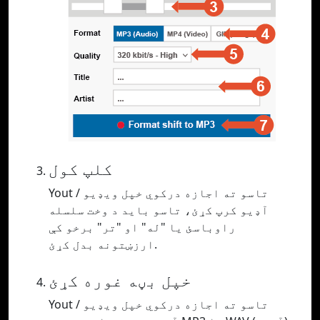
کلپ کول
Yout تاسو ته اجازه درکوي خپل ویډیو /
آډیو کرپ کړئ، تاسو باید د وخت سلسله
راوباسئ یا "له" او "تر" برخو کې
ارزښتونه بدل کړئ.
خپل بڼه غوره کړئ
Yout تاسو ته اجازه درکوي خپل ویډیو /