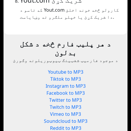
Yout.com شریک کړئ
که تاسو د Yout.com کارولو څخه خوند اخلئ
دا شریک کړئ یا خپلو ملګرو ته وښایاست.
د هر پلیټ فارم څخه د شکل
بدلون
د موجود فارمیټ شفټینګ ټیوټوریلونه وګورئ
Youtube to MP3
Tiktok to MP3
Instagram to MP3
Facebook to MP3
Twitter to MP3
Twitch to MP3
Vimeo to MP3
Soundcloud to MP3
Reddit to MP3