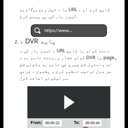
یا د خپل ویډیو/آډیو URL کاپي کړئ او د
لټون بار کې یې پیسټ کړئ.
د DVR پاڼه
د لټون بار کې د URL دننه کولو یا کاپي
کولو فشار وروسته تاسو به د DVR پا pageې
ته واستول شئ چیرې چې تاسو به وکولی شئ
هر ډول ترتیب تنظیم کړئ ، پشمول د فرعي
سرلیکونو اضافه کول.