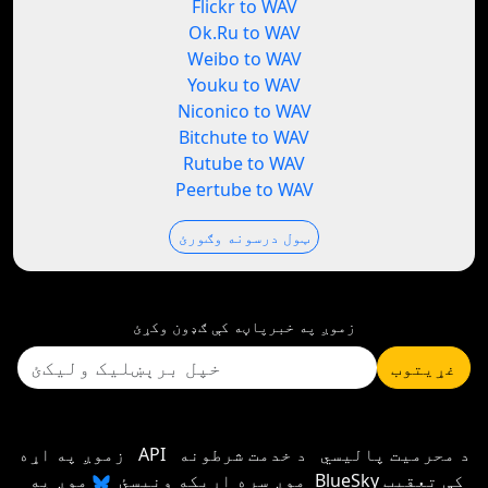
Flickr to WAV
Ok.Ru to WAV
Weibo to WAV
Youku to WAV
Niconico to WAV
Bitchute to WAV
Rutube to WAV
Peertube to WAV
ټول درسونه وګورئ
زموږ په خبرپاڼه کې ګډون وکړئ
غړیتوب
د محرمیت پالیسي
د خدمت شرطونه
API
زموږ په اړه
موږ سره اړیکه ونیسئ
موږ په BlueSky کې تعقیب