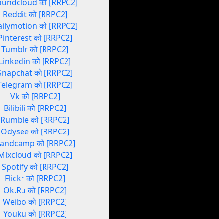
oundcloud को [RRPC2]
Reddit को [RRPC2]
ailymotion को [RRPC2]
Pinterest को [RRPC2]
Tumblr को [RRPC2]
Linkedin को [RRPC2]
Snapchat को [RRPC2]
Telegram को [RRPC2]
Vk को [RRPC2]
Bilibili को [RRPC2]
Rumble को [RRPC2]
Odysee को [RRPC2]
andcamp को [RRPC2]
Mixcloud को [RRPC2]
Spotify को [RRPC2]
Flickr को [RRPC2]
Ok.Ru को [RRPC2]
Weibo को [RRPC2]
Youku को [RRPC2]