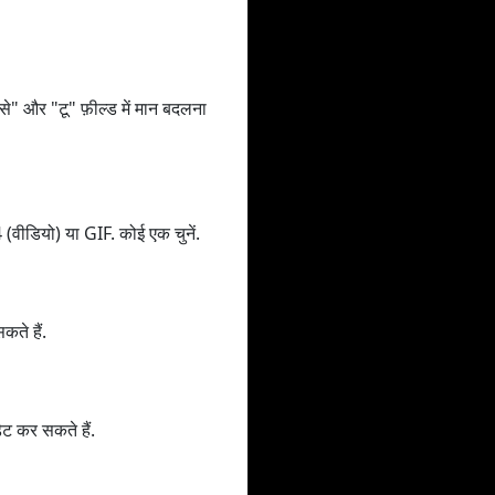
" और "टू" फ़ील्ड में मान बदलना
वीडियो) या GIF. कोई एक चुनें.
ते हैं.
ेट कर सकते हैं.