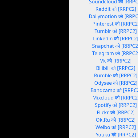
Soundcloud को [RRPC
Reddit को [RRPC2]
Dailymotion को [RRPC
Pinterest को [RRPC2
Tumblr को [RRPC2]
Linkedin को [RRPC2
Snapchat को [RRPC2
Telegram को [RRPC2
Vk को [RRPC2]
Bilibili को [RRPC2]
Rumble को [RRPC2]
Odysee को [RRPC2]
Bandcamp को [RRPC
Mixcloud को [RRPC2
Spotify को [RRPC2]
Flickr को [RRPC2]
Ok.Ru को [RRPC2]
Weibo को [RRPC2]
Youku को [RRPC2]