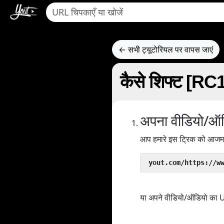
← सभी ट्यूटोरियल पर वापस जाएं
कैसे शिफ्ट [R
अपना वीडियो/ऑड
आप हमारे इस ट्रिक को आजमा 
 yout.com/https://w
या अपने वीडियो/ऑडियो का URL