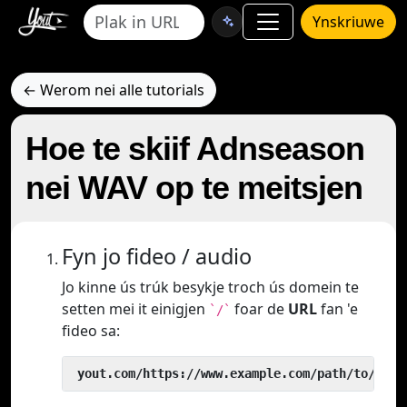
Ynskriuwe
← Werom nei alle tutorials
Hoe te skiif Adnseason
nei WAV op te meitsjen
Fyn jo fideo / audio
Jo kinne ús trúk besykje troch ús domein te
setten mei it einigjen
foar de
URL
fan 'e
`/`
fideo sa:
 yout.com/https://www.example.com/path/to/vide