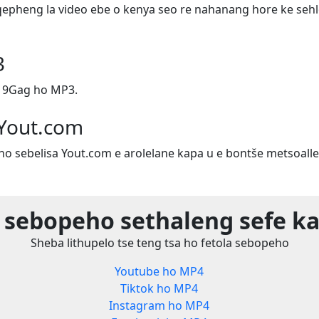
epheng la video ebe o kenya seo re nahanang hore ke sehl
3
 9Gag ho MP3.
 Yout.com
ho sebelisa Yout.com e arolelane kapa u e bontše metsoalle
 sebopeho sethaleng sefe ka
Sheba lithupelo tse teng tsa ho fetola sebopeho
Youtube ho MP4
Tiktok ho MP4
Instagram ho MP4