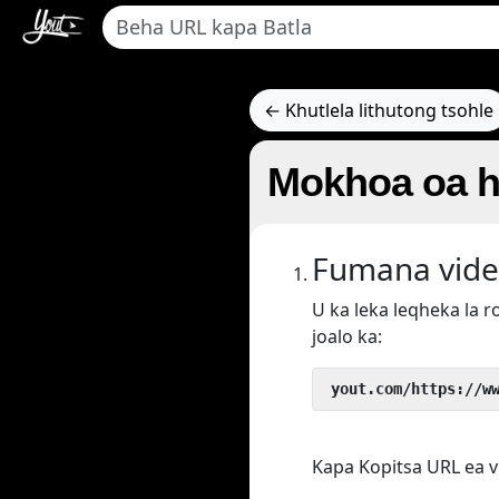
← Khutlela lithutong tsohle
Mokhoa oa h
Fumana vide
U ka leka leqheka la 
joalo ka:
 yout.com/https://w
Kapa Kopitsa URL ea v