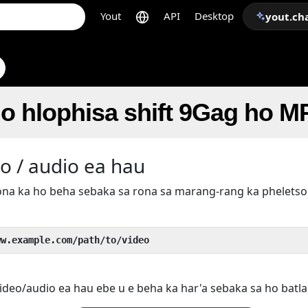
Yout
API
Desktop
yout.ch
o hlophisa shift 9Gag ho M
o / audio ea hau
rona ka ho beha sebaka sa rona sa marang-rang ka phelets
ww.example.com/path/to/video
ideo/audio ea hau ebe u e beha ka har'a sebaka sa ho batla