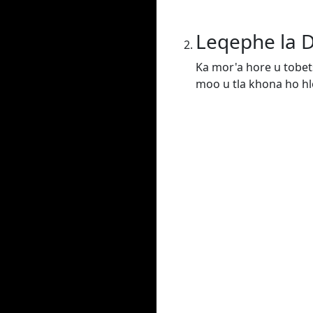
Leqephe la 
Ka mor'a hore u tobet
moo u tla khona ho hlo