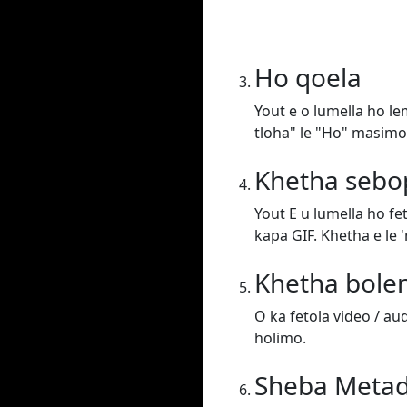
Ho qoela
Yout e o lumella ho l
tloha" le "Ho" masimo
Khetha sebo
Yout E u lumella ho f
kapa GIF. Khetha e le 
Khetha bole
O ka fetola video / au
holimo.
Sheba Meta