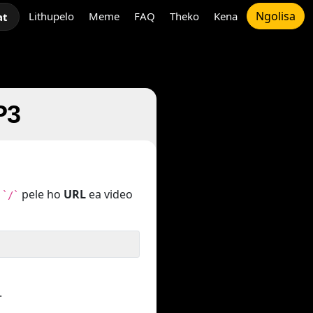
Ngolisa
Lithupelo
Meme
FAQ
Theko
Kena
at
P3
o
pele ho
URL
ea video
`/`
.