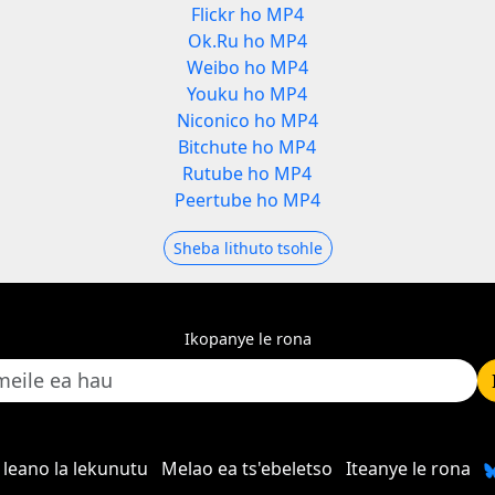
Flickr ho MP4
Ok.Ru ho MP4
Weibo ho MP4
Youku ho MP4
Niconico ho MP4
Bitchute ho MP4
Rutube ho MP4
Peertube ho MP4
Sheba lithuto tsohle
Ikopanye le rona
leano la lekunutu
Melao ea ts'ebeletso
Iteanye le rona