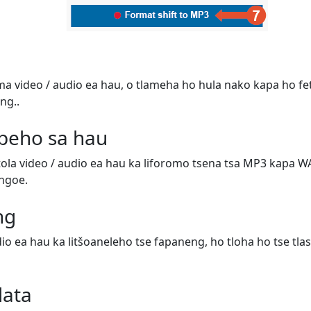
ema video / audio ea hau, o tlameha ho hula nako kapa ho fe
ng..
peho sa hau
etola video / audio ea hau ka liforomo tsena tsa MP3 kapa W
'ngoe.
ng
dio ea hau ka litšoaneleho tse fapaneng, ho tloha ho tse tla
data