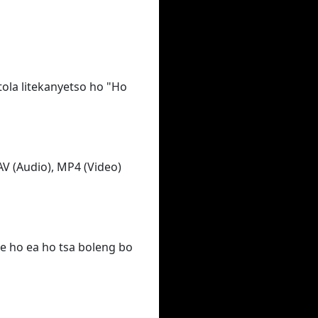
tola litekanyetso ho "Ho
AV (Audio), MP4 (Video)
se ho ea ho tsa boleng bo