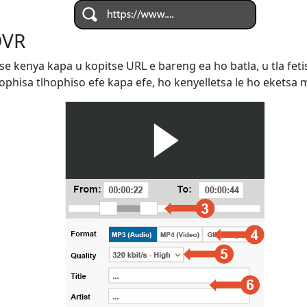
DVR
se kenya kapa u kopitse URL e bareng ea ho batla, u tla fet
phisa tlhophiso efe kapa efe, ho kenyelletsa le ho eketsa m