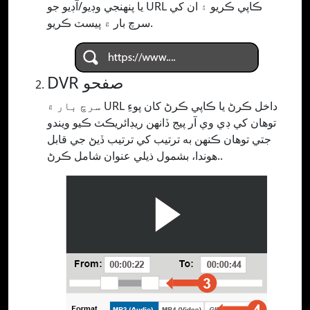
يا پنھنجي وڊيو/آڊيو جو URL ڪاپي ڪريو ۽ ان کي
سرچ بار ۾ پيسٽ ڪريو.
DVR صفحو
سرچ بار ۾ URL داخل ڪرڻ يا ڪاپي ڪرڻ کان پوءِ
توهان کي ڊي وي آر پيج ڏانهن ريڊائريڪٽ ڪيو ويندو
جتي توهان ڪنهن به ترتيب کي ترتيب ڏيڻ جي قابل
هوندا، بشمول ذيلي عنوان شامل ڪرڻ..