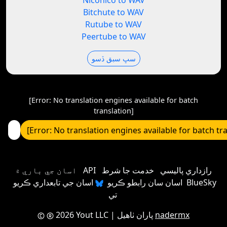
Niconico to WAV
Bitchute to WAV
Rutube to WAV
Peertube to WAV
سڀ سبق ڏسو
[Error: No translation engines available for batch
translation]
[Error: No translation engines available for batch tr
رازداري پاليسي
خدمت جا شرط
API
اسان جي باري ۾
اسان سان رابطو ڪريو
اسان جي تابعداري ڪريو BlueSky
تي
nadermx
| پاران ٺاهيل
2026 Yout LLC