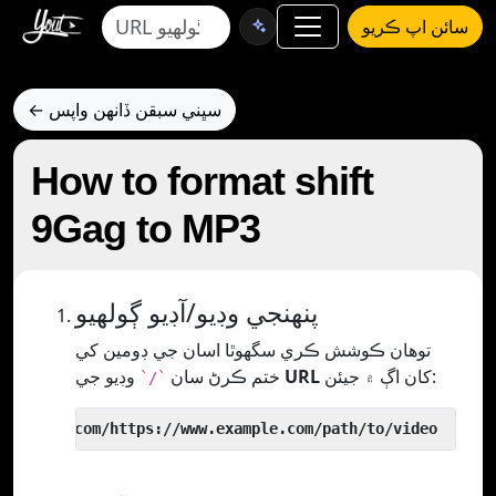
سائن اپ ڪريو
← سڀني سبقن ڏانهن واپس
How to format shift
9Gag to MP3
پنھنجي وڊيو/آڊيو ڳولھيو
توھان ڪوشش ڪري سگھوٿا اسان جي ڊومين کي
کان اڳ ۾ جيئن:
URL
وڊيو جي
ختم ڪرڻ سان
`/`
 yout.com/https://www.example.com/path/to/video