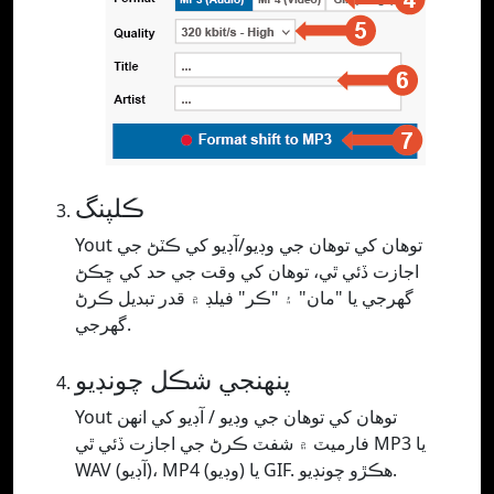
ڪلپنگ
Yout توهان کي توهان جي وڊيو/آڊيو کي ڪٽڻ جي
اجازت ڏئي ٿي، توهان کي وقت جي حد کي ڇڪڻ
گهرجي يا "مان" ۽ "ڪر" فيلڊ ۾ قدر تبديل ڪرڻ
گهرجي.
پنھنجي شڪل چونڊيو
Yout توهان کي توهان جي وڊيو / آڊيو کي انهن
فارميٽ ۾ شفٽ ڪرڻ جي اجازت ڏئي ٿي MP3 يا
WAV (آڊيو)، MP4 (وڊيو) يا GIF. ھڪڙو چونڊيو.