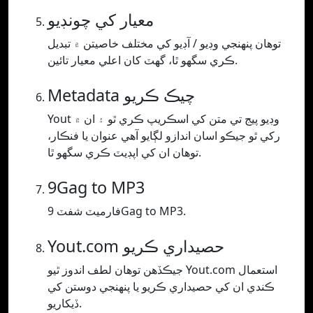
معيار کي چونڊيو
توھان پنھنجي وڊيو / آڊيو کي مختلف خاصيتن ۾ تبديل
ڪري سگھو ٿا، گھٽ کان اعلي معيار تائين.
Metadata چيڪ ڪريو
Yout وڊيو پيج تي متن کي اسڪريپ ڪري ٿو ۽ ان ۾
رکي ٿو جيڪو اسان اندازو لڳايو آهي عنوان يا فنڪار،
توهان ان کي اپڊيٽ ڪري سگهو ٿا.
9Gag to MP3
فارميٽ شفٽ 9Gag to MP3.
Yout.com حصيداري ڪريو
جيڪڏھن توھان لطف اندوز ٿيو Yout.com استعمال
ڪندي ان کي حصيداري ڪريو يا پنھنجي دوستن کي
ڏيکاريو.