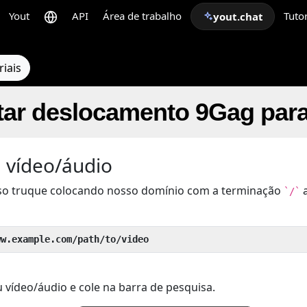
Yout
API
Área de trabalho
Tutor
yout.chat
riais
ar deslocamento 9Gag par
 vídeo/áudio
so truque colocando nosso domínio com a terminação
a
`/`
ww.example.com/path/to/video
 vídeo/áudio e cole na barra de pesquisa.