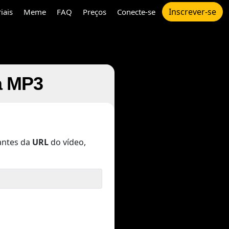
Inscrever-se
iais
Meme
FAQ
Preços
Conecte-se
a MP3
ntes da
URL
do vídeo,