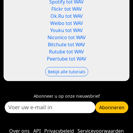
Spotify tot WAV
Flickr tot WAV
Ok.Ru tot WAV
Weibo tot WAV
Youku tot WAV
Niconico tot WAV
Bitchute tot WAV
Rutube tot WAV
Peertube tot WAV
Bekijk alle tutorials
Abonneer u op onze nieuwsbrief
Abonneren
Over ons
API
Privacybeleid
Servicevoorwaarden