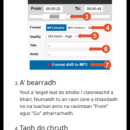
A' bearradh
Yout a’ leigeil leat do bhidio / claisneachd a
bhàrr, feumaidh tu an raon ùine a shlaodadh
no na luachan anns na raointean “From”
agus “Gu” atharrachadh.
Tagh do chruth