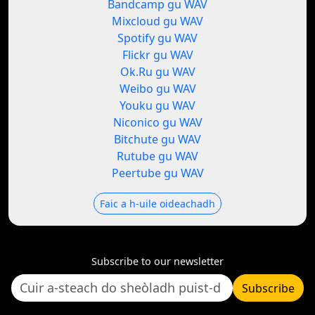
Bandcamp gu WAV
Mixcloud gu WAV
Spotify gu WAV
Flickr gu WAV
Ok.Ru gu WAV
Weibo gu WAV
Youku gu WAV
Niconico gu WAV
Bitchute gu WAV
Rutube gu WAV
Peertube gu WAV
Faic a h-uile oideachadh
Subscribe to our newsletter
Subscribe