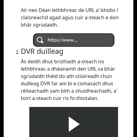
Air neo Dèan lethbhreac de URL a’ bhidio /
claisneachd agad agus cuir a-steach e don
bhàr sgrùdaidh.
DVR duilleag
Às deidh dhut brùthadh a-steach no
lethbhreac a dhèanamh den URL sa bhàr
sgrùdaidh thèid do ath-stiùireadh chun
duilleag DVR far am bi e comasach dhut
rèiteachadh sam bith a shuidheachadh, a’
toirt a-steach cuir ris fo-thiotalan.