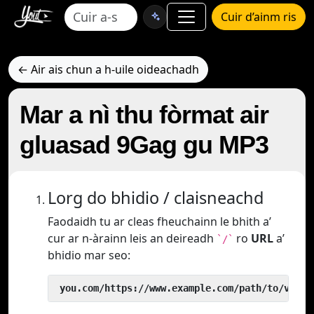
Cuir d’ainm ris
← Air ais chun a h-uile oideachadh
Mar a nì thu fòrmat air
gluasad 9Gag gu MP3
Lorg do bhidio / claisneachd
Faodaidh tu ar cleas fheuchainn le bhith a’
cur ar n-àrainn leis an deireadh
ro
URL
a’
`/`
bhidio mar seo:
 you.com/https://www.example.com/path/to/video