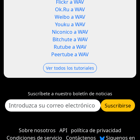
Flickr a WAV
Ok.Ru a WAV
Weibo a WAV
Youku a WAV
Niconico a WAV
Bitchute a WAV
Rutube a WAV
Peertube a WAV
Ver todos los tutoriales
Suscríbete a nuestro boletín de noticias
Suscribirse
Sobre nosotros
API
política de privacidad
Condiciones de servicio
Contáctenos
Siguenos en