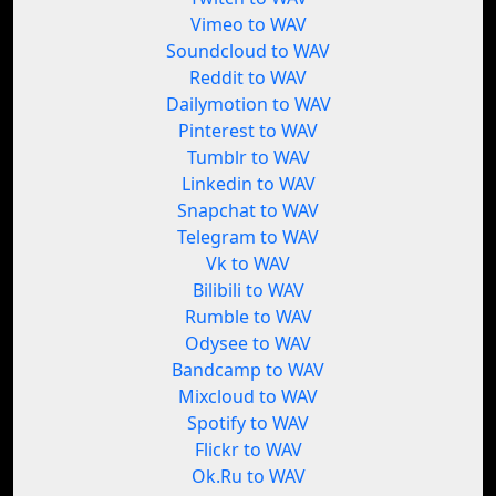
Vimeo to WAV
Soundcloud to WAV
Reddit to WAV
Dailymotion to WAV
Pinterest to WAV
Tumblr to WAV
Linkedin to WAV
Snapchat to WAV
Telegram to WAV
Vk to WAV
Bilibili to WAV
Rumble to WAV
Odysee to WAV
Bandcamp to WAV
Mixcloud to WAV
Spotify to WAV
Flickr to WAV
Ok.Ru to WAV