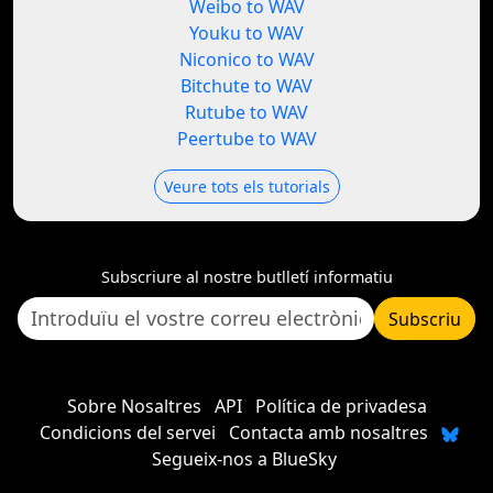
Weibo to WAV
Youku to WAV
Niconico to WAV
Bitchute to WAV
Rutube to WAV
Peertube to WAV
Veure tots els tutorials
Subscriure al nostre butlletí informatiu
Subscriu
Sobre Nosaltres
API
Política de privadesa
Condicions del servei
Contacta amb nosaltres
Segueix-nos a BlueSky