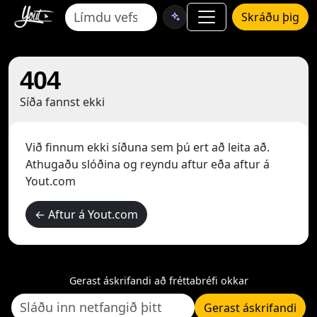
Skráðu þig
404
Síða fannst ekki
Við finnum ekki síðuna sem þú ert að leita að.
Athugaðu slóðina og reyndu aftur eða aftur á
Yout.com
← Aftur á Yout.com
Gerast áskrifandi að fréttabréfi okkar
Gerast áskrifandi