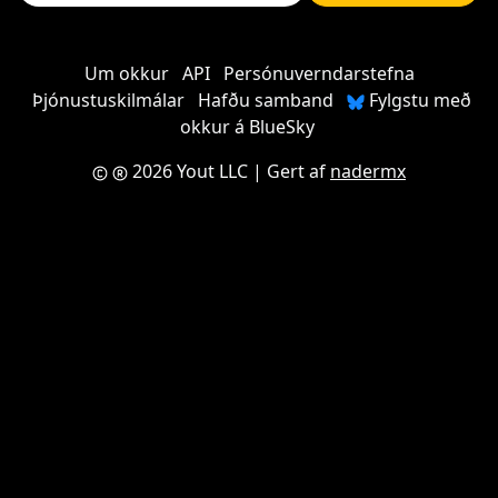
Um okkur
API
Persónuverndarstefna
Þjónustuskilmálar
Hafðu samband
Fylgstu með
okkur á BlueSky
2026 Yout LLC
| Gert af
nadermx